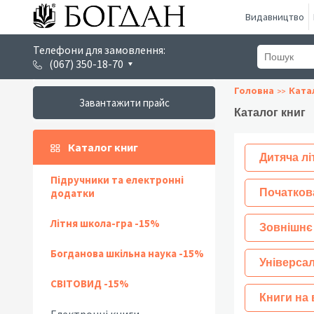
Видавництво
Телефони для замовлення:
(067) 350-18-70
Головна
Ката
Завантажити прайс
Каталог книг
Каталог книг
Дитяча лі
Підручники та електронні
додатки
Початков
Літня школа-гра -15%
Зовнішнє
Богданова шкільна наука -15%
Універсал
СВІТОВИД -15%
Книги на