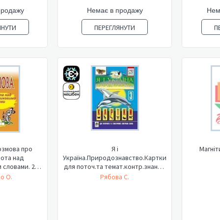
продажу
Немає в продажу
Нем
ЯНУТИ
ПЕРЕГЛЯНУТИ
П
озмова про
Я і
Магніт
бота над
Україна.Природознавство.Картки
 словами. 2
для поточ.та темат.контр.знань.3
..
кл...
о О.
Рябова С.