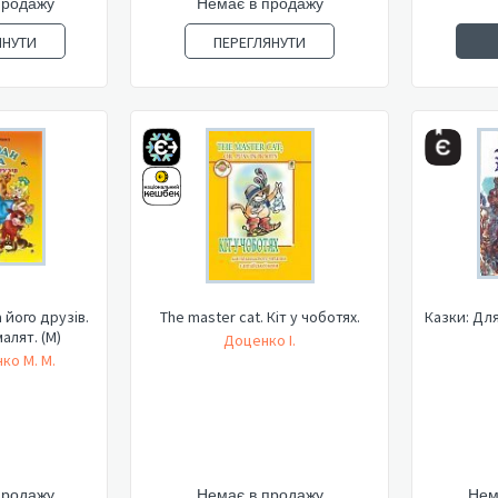
продажу
Немає в продажу
ЯНУТИ
ПЕРЕГЛЯНУТИ
 його друзів.
The master cat. Кіт у чоботях.
Казки: Для
алят. (М)
Доценко І.
ко М. М.
продажу
Немає в продажу
Нем