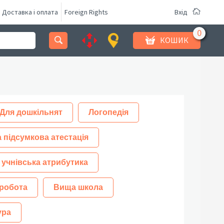
Доставка і оплата
Foreign Rights
Вхід
КОШИК
Для дошкільнят
Логопедія
 підсумкова атестація
 учнівська атрибутика
робота
Вища школа
ура