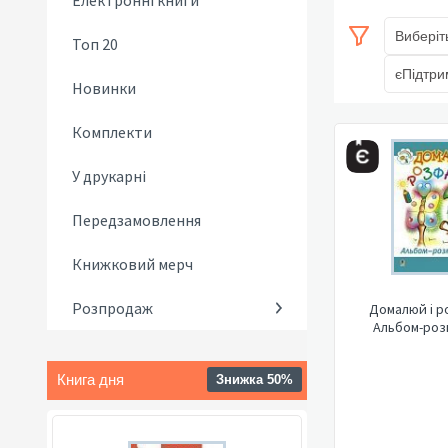
Електронні книги
Виберіт
Топ 20
єПідтри
Новинки
Комплекти
У друкарні
Передзамовлення
Книжковий мерч
Розпродаж
Домалюй і р
Альбом-роз
Книга дня
Знижка 50%