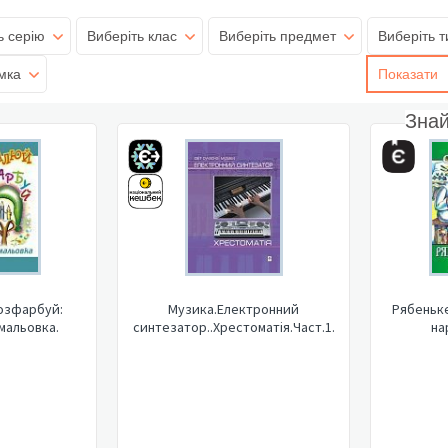
ь серію
Виберіть клас
Виберіть предмет
Виберіть т
мка
Показати
Зна
озфарбуй:
Музика.Електронний
Рябеньке
мальовка.
синтезатор..Хрестоматія.Част.1.
на