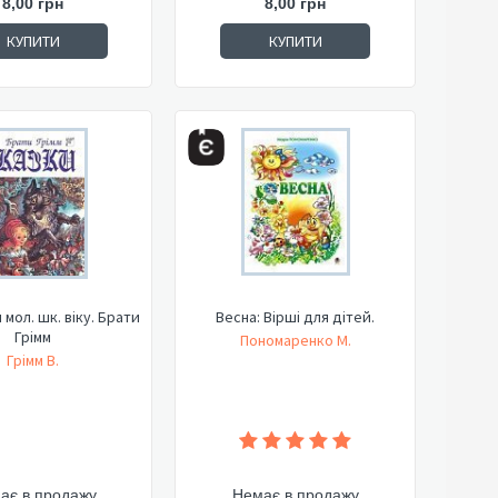
8,00 грн
8,00 грн
КУПИТИ
КУПИТИ
 мол. шк. віку. Брати
Весна: Вірші для дітей.
Грімм
Пономаренко М.
Грімм В.
ає в продажу
Немає в продажу