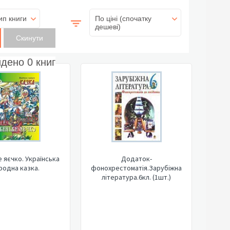
ип книги
По ціні (спочатку
дешеві)
йдено
0
книг
 яєчко. Українська
Додаток-
родна казка.
фонохрестоматія.Зарубіжна
література.6кл. (1шт.)