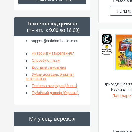
Немає в 
ПЕРЕГЛ
Технічна підтримка
(пн.-пт., з 9.00 до 18.00)
support@bohdan-books.com
Як зробити замовлення?
Способи оплати
Доставка замовлень
Умови доставки, оплати і
повернення
Пригоди Чіпа та
Політика конфіденційності
Казки для м
Публічний договір (Оферта)
Пономарен
Ми у соц. мережах
Немає в 