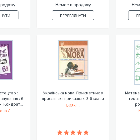
продажу
Немає в продажу
Нем
ЯНУТИ
ПЕРЕГЛЯНУТИ
П
стецтво :
Українська мова. Прикметник у
Математ
анування : 6
прислів'ях і приказках. 3-6 класи
темат
ч. Кондрат...
ро
Бияк Г.
ова Л.