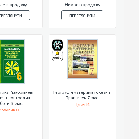
ає в продажу
Немає в продажу
ЕРЕГЛЯНУТИ
ПЕРЕГЛЯНУТИ
ика.Різнорівневі
Географія материків і океанів.
ичні контрольні
Практикум.7клас.
боти.6 клас.
Пугач М.
Моховик О.