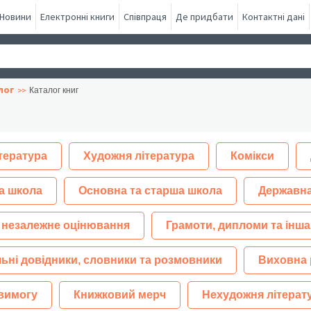
Новини
Електронні книги
Співпраця
Де придбати
Контактні дані
лог
Каталог книг
тература
Художня література
Комікси
а школа
Основна та старша школа
Державна
 незалежне оцінювання
Грамоти, дипломи та інша
ьні довідники, словники та розмовники
Виховна 
 вимогу
Книжковий мерч
Нехудожня літерат