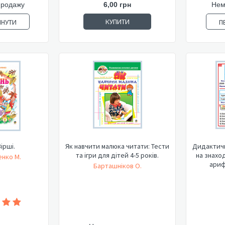
продажу
6,00 грн
Нем
КУПИТИ
ЯНУТИ
П
Вірші.
Як навчити малюка читати: Тести
Дидактичн
та ігри для дітей 4-5 років.
на знахо
нко М.
ариф
Барташніков О.