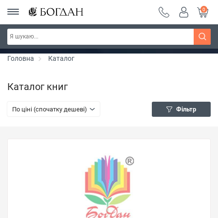
0
Серія "Вандербікери" ~ знижка 25%
Дізнатись більше
Головна
Каталог
Каталог книг
По ціні (спочатку дешеві)
Фільтр