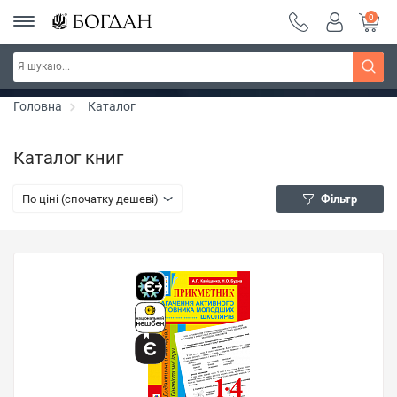
0
Серія "Чейзіана" ~ знижка 20%
Дізнатись більше
Головна
Каталог
Каталог книг
По ціні (спочатку дешеві)
Фільтр