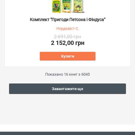
Комплект "Пригоди Петсона і Фіндуса"
Нордквіст С.
2 691,00 грн
2 152,00 грн
Купити
Показано
16
книг з
6045
Завантажити ще