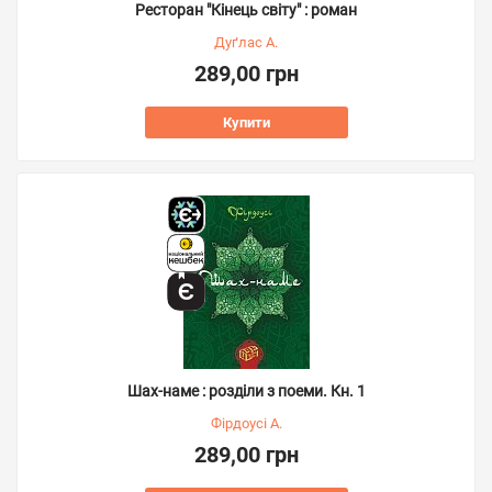
Ресторан "Кінець світу" : роман
Дуґлас А.
289,00 грн
Купити
Шах-наме : розділи з поеми. Кн. 1
Фірдоусі А.
289,00 грн