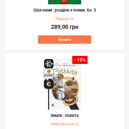
Шах-наме : розділи з поеми. Кн. 3
Фірдоусі А.
289,00 грн
Купити
- 15%
Земля : повість
Кобилянська О.