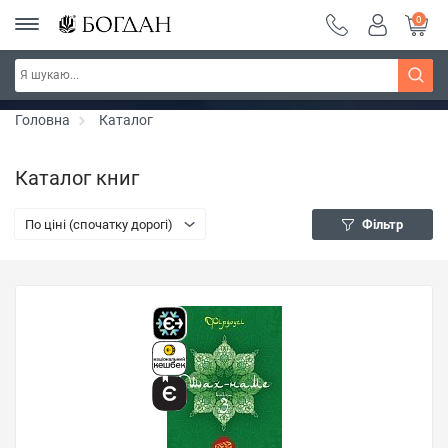
0
Серія "Чейзіана" ~ знижка 20%
Дізнатись більше
Головна
Каталог
Каталог книг
По ціні (спочатку дорогі)
Фільтр