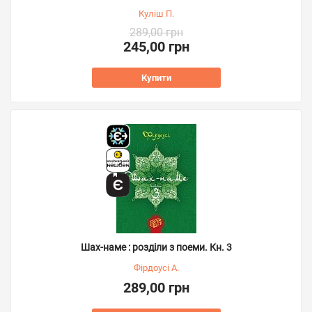
Куліш П.
289,00 грн
245,00 грн
Купити
Шах-наме : розділи з поеми. Кн. 3
Фірдоусі А.
289,00 грн