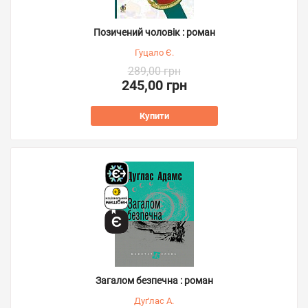
Позичений чоловік : роман
Гуцало Є.
289,00 грн
245,00 грн
Купити
Загалом безпечна : роман
Дуґлас А.