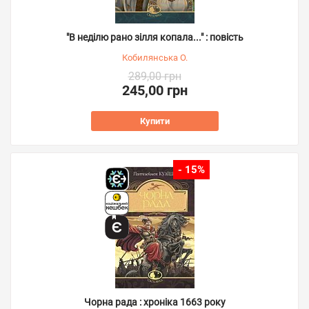
"В неділю рано зілля копала..." : повість
Кобилянська О.
289,00 грн
245,00 грн
Купити
- 15%
Чорна рада : хроніка 1663 року