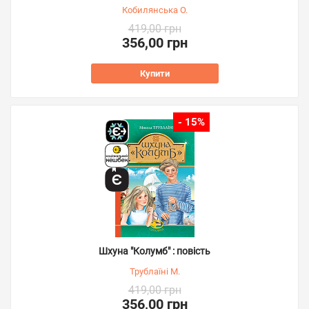
Кобилянська О.
419,00 грн
356,00 грн
Купити
- 15%
Шхуна "Колумб" : повість
Трублаїні М.
419,00 грн
356,00 грн