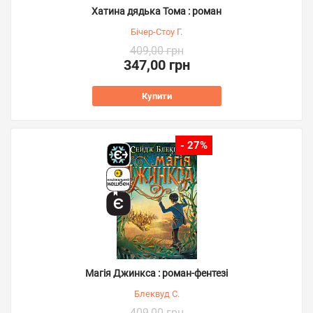
Хатина дядька Тома : роман
Бічер-Стоу Г.
409,00 грн
347,00 грн
Купити
- 27%
Магія Джинкса : роман-фентезі
Блеквуд С.
409,00 грн