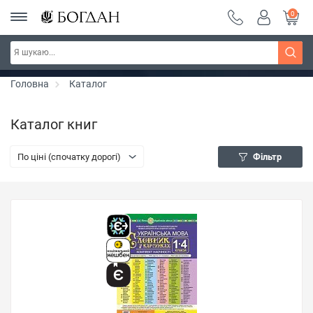
0
Серія "Чейзіана" ~ знижка 20%
Дізнатись більше
Головна
Каталог
Каталог книг
По ціні (спочатку дорогі)
Фільтр