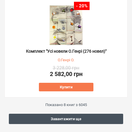
- 20%
Комплект "Усі новели О.Генрі (276 новел)"
О.Генрі О.
3 228,00 грн
2 582,00 грн
Купити
Показано
8
книг з
6045
Завантажити ще