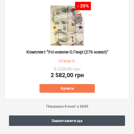
- 20%
Комплект "Усі новели О.Генрі (276 новел)"
О.Генрі О.
3 228,00 грн
2 582,00 грн
Купити
Показано
8
книг з
6045
Завантажити ще