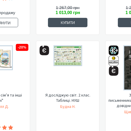
1 267,00 грн
1 
1 013,00 грн
1 
продажу
КУПИТИ
ЯНУТИ
-20%
сім’я та інші
Я досліджую світ. 2 клас.
З
і"
Таблиці. НУШ
письменник
довідник
лл Д.
Будна Н.
Щав