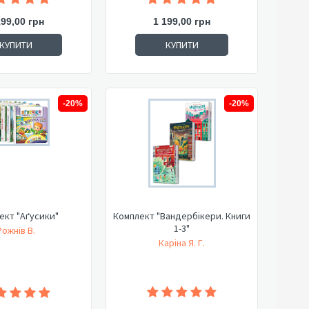
199,00 грн
1 199,00 грн
КУПИТИ
КУПИТИ
-20%
-20%
ект "Аґусики"
Комплект "Вандербікери. Книги
1-3"
Рожнів В.
Каріна Я. Г.