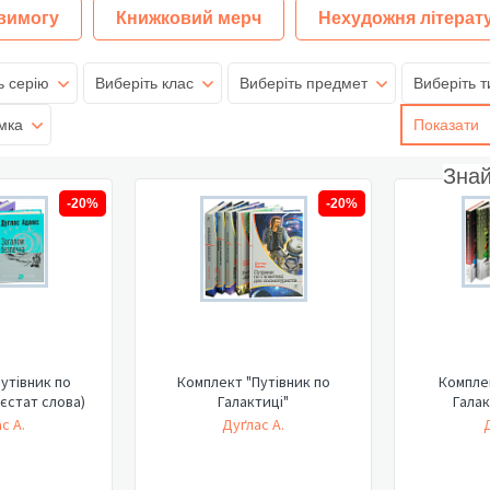
 вимогу
Книжковий мерч
Нехудожня літерат
ь серію
Виберіть клас
Виберіть предмет
Виберіть т
мка
Показати
Зна
-20%
-20%
утівник по
Комплект "Путівник по
Комплек
аєстат слова)
Галактиці"
Галак
с А.
Дуґлас А.