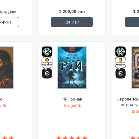
продажу
1 200,00 грн
1 
КУПИТИ
ЯНУТИ
ус
Рій : роман
Європейськ
літерату
с Ж.
Шетцінґ Ф.
Щав