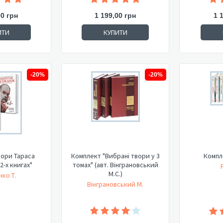
00 грн
1 199,00 грн
1 
ИТИ
КУПИТИ
-20%
-20%
вори Тараса
Комплект "Вибрані твори у 3
Компл
2-х книгах"
томах" (авт. Вінграновський
М.С.)
ко Т.
Вінграновський М.