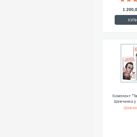
1 200,
КУП
Комплект "Т
Шевченка у 
Шевчен