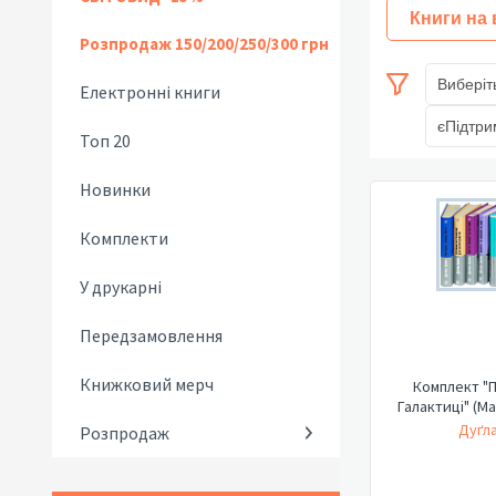
Книги на
Розпродаж 150/200/250/300 грн
Виберіт
Електронні книги
єПідтри
Топ 20
Новинки
Комплекти
У друкарні
Передзамовлення
Книжковий мерч
Комплект "П
Галактиці" (М
Дуґла
Розпродаж