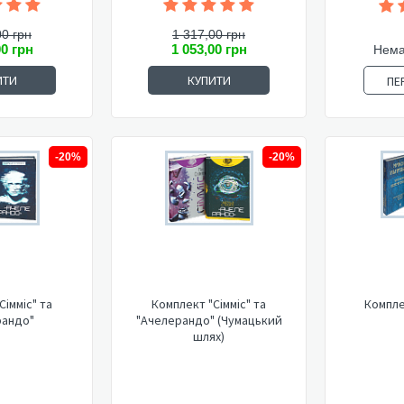
00 грн
1 317,00 грн
00 грн
1 053,00 грн
Нема
ИТИ
КУПИТИ
ПЕ
-20%
-20%
Сімміс" та
Комплект "Сімміс" та
Компле
рандо"
"Ачелерандо" (Чумацький
шлях)