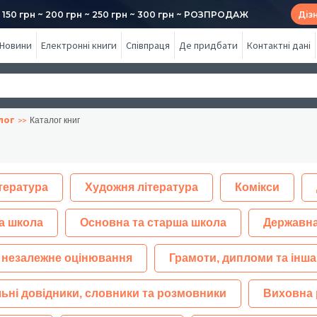
50 грн ~ 200 грн ~ 250 грн ~ 300 грн ~ РОЗПРОДАЖ
Діз
Новини
Електронні книги
Співпраця
Де придбати
Контактні дані
лог
Каталог книг
тература
Художня література
Комікси
а школа
Основна та старша школа
Державна
 незалежне оцінювання
Грамоти, дипломи та інша
ьні довідники, словники та розмовники
Виховна 