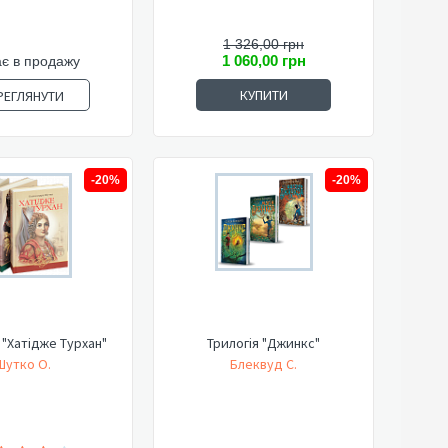
1 326,00 грн
1 060,00 грн
є в продажу
КУПИТИ
РЕГЛЯНУТИ
-20%
-20%
"Хатідже Турхан"
Трилогія "Джинкс"
Шутко О.
Блеквуд С.