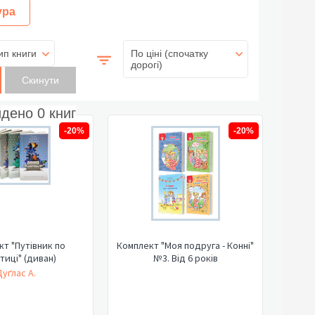
ура
ип книги
По ціні (спочатку
дорогі)
йдено
0
книг
-20%
-20%
т "Путівник по
Комплект "Моя подруга - Конні"
тиці" (диван)
№3. Від 6 років
Дуґлас А.