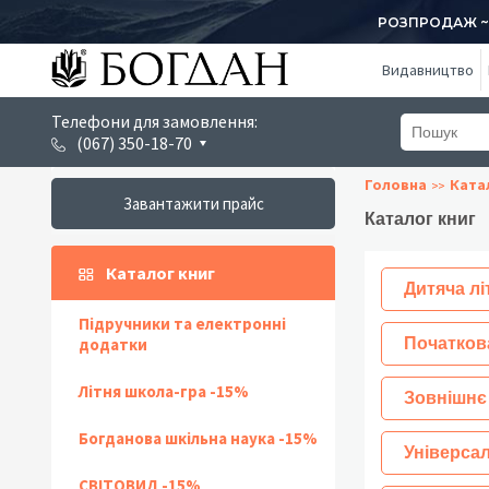
РОЗПРОДАЖ ~ 1
Видавництво
Телефони для замовлення:
(067) 350-18-70
Головна
Ката
Завантажити прайс
Каталог книг
Каталог книг
Дитяча лі
Підручники та електронні
додатки
Початков
Літня школа-гра -15%
Зовнішнє
Богданова шкільна наука -15%
Універсал
СВІТОВИД -15%