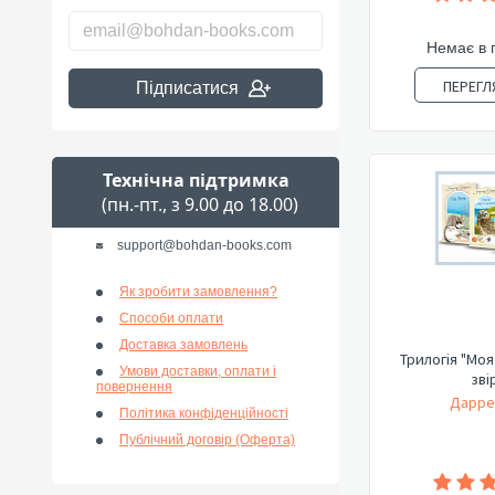
Немає в 
ПЕРЕГЛ
Підписатися
Технічна підтримка
(пн.-пт., з 9.00 до 18.00)
support@bohdan-books.com
Як зробити замовлення?
Способи оплати
Доставка замовлень
Трилогія "Моя 
Умови доставки, оплати і
звір
повернення
Дарре
Політика конфіденційності
Публічний договір (Оферта)