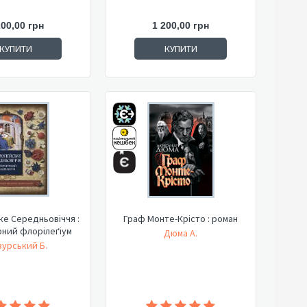
200,00 грн
1 200,00 грн
КУПИТИ
КУПИТИ
е Середньовіччя :
Граф Монте-Крісто : роман
рний флорілеґіум
Дюма А.
урський Б.