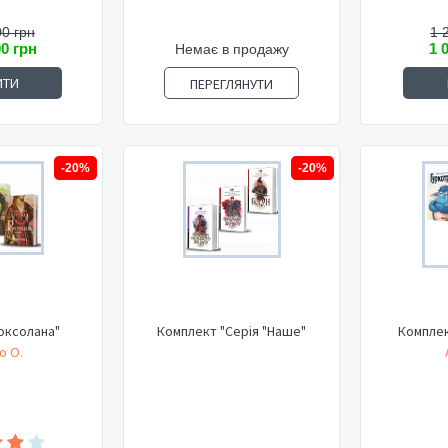
00 грн
1 
00 грн
1 
Немає в продажу
ИТИ
ПЕРЕГЛЯНУТИ
-20%
-20%
Роксолана"
Комплект "Серія "Наше"
Комплек
о О.