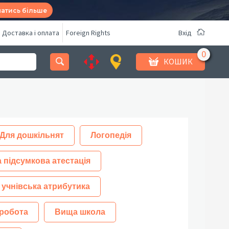
натись більше
Доставка і оплата
Foreign Rights
Вхід
КОШИК
Для дошкільнят
Логопедія
 підсумкова атестація
 учнівська атрибутика
робота
Вища школа