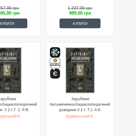
257,00 грн
1 237,00 грн
005,00 грн
989,00 грн
КУПИТИ
КУПИТИ
арубіжні
Зарубіжні
и.Енциклопедичний
письменники.Енциклопедичний
. У 2 т.Т. 2: Л-Я.
довідник.У 2 т. Т.1. А-К.
урський Б.
Щавурський Б.