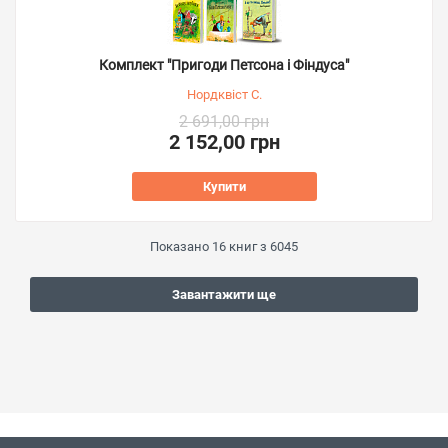
Комплект "Пригоди Петсона і Фіндуса"
Нордквіст С.
2 691,00 грн
2 152,00 грн
Купити
Показано
16
книг з
6045
Завантажити ще