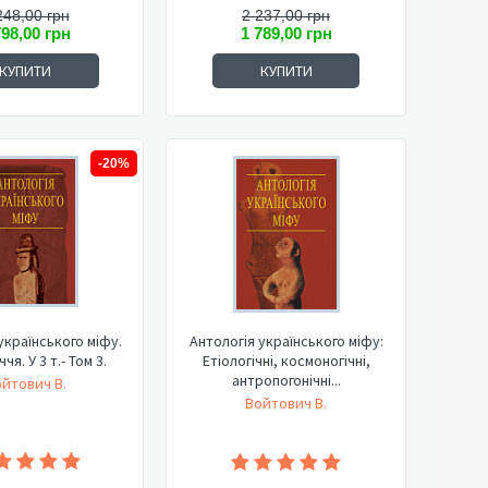
248,00 грн
2 237,00 грн
798,00 грн
1 789,00 грн
КУПИТИ
КУПИТИ
-20%
українського міфу.
Антологія українського міфу:
чя. У 3 т.- Том 3.
Етіологічні, космоногічні,
антропогонічні...
йтович В.
Войтович В.