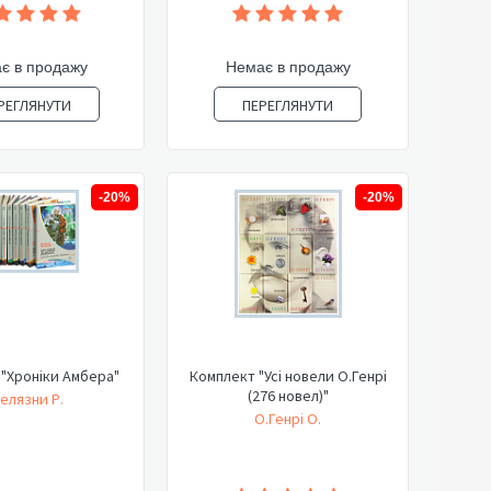
є в продажу
Немає в продажу
РЕГЛЯНУТИ
ПЕРЕГЛЯНУТИ
-20%
-20%
"Хроніки Амбера"
Комплект "Усі новели О.Генрі
(276 новел)"
елязни Р.
О.Генрі О.