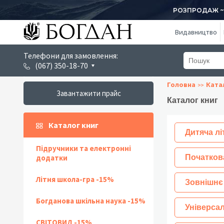
РОЗПРОДАЖ ~ 1
Видавництво
Телефони для замовлення:
(067) 350-18-70
Головна
Ката
Завантажити прайс
Каталог книг
Каталог книг
Дитяча лі
Підручники та електронні
додатки
Початков
Літня школа-гра -15%
Зовнішнє
Богданова шкільна наука -15%
Універсал
СВІТОВИД -15%