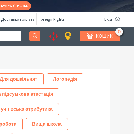
натись більше
Доставка і оплата
Foreign Rights
Вхід
КОШИК
Для дошкільнят
Логопедія
 підсумкова атестація
 учнівська атрибутика
робота
Вища школа