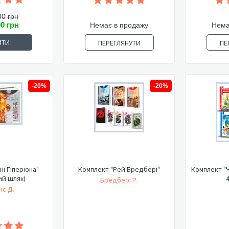
00 грн
00 грн
Немає в продажу
Нема
ИТИ
ПЕРЕГЛЯНУТИ
ПЕ
-20%
-20%
ні Гіперіона"
Комплект "Рей Бредбері"
Комплект "Ч
ий шлях)
4
Бредбері Р.
нс Д.