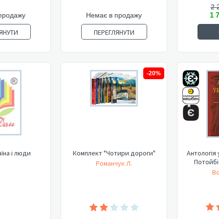
2 
1 
продажу
Немає в продажу
ЯНУТИ
ПЕРЕГЛЯНУТИ
-20%
аїна і люди
Комплект "Чотири дороги"
Антологія 
Потойбіч
Романчук Л.
Во