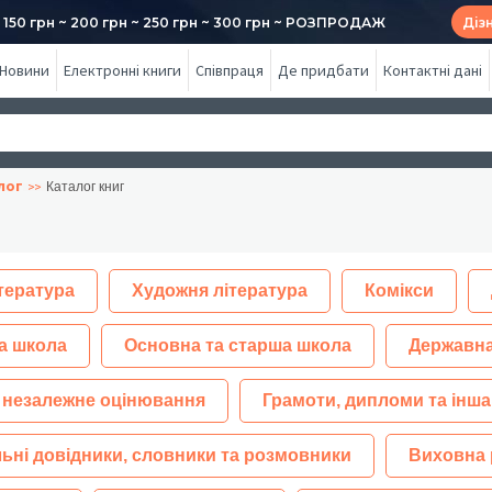
50 грн ~ 200 грн ~ 250 грн ~ 300 грн ~ РОЗПРОДАЖ
Діз
Новини
Електронні книги
Співпраця
Де придбати
Контактні дані
лог
Каталог книг
тература
Художня література
Комікси
а школа
Основна та старша школа
Державна
 незалежне оцінювання
Грамоти, дипломи та інша
ьні довідники, словники та розмовники
Виховна 