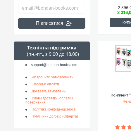
2 896,
2 316,
КУП
Підписатися
Технічна підтримка
(пн.-пт., з 9.00 до 18.00)
support@bohdan-books.com
Як зробити замовлення?
Способи оплати
Доставка замовлень
Комплект "
Умови доставки, оплати і
Чейз
повернення
Політика конфіденційності
Публічний договір (Оферта)