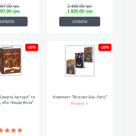
497,00 грн
2 400,00 грн
997,00 грн
1 920,00 грн
КУПИТИ
КУПИТИ
-20%
-20%
Смерть Артура" та
Комплект "Всесвіт Бас-Лаґу"
, або Лицар Воза"
М’євіль Ч.