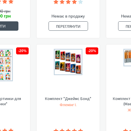
00 грн
00 грн
Немає в продажу
Нема
ИТИ
ПЕРЕГЛЯНУТИ
ПЕ
-20%
-20%
артинки для
Комплект "Джеймс Бонд"
Комплект 
нки"
(Має
Флемінг І.
Ж