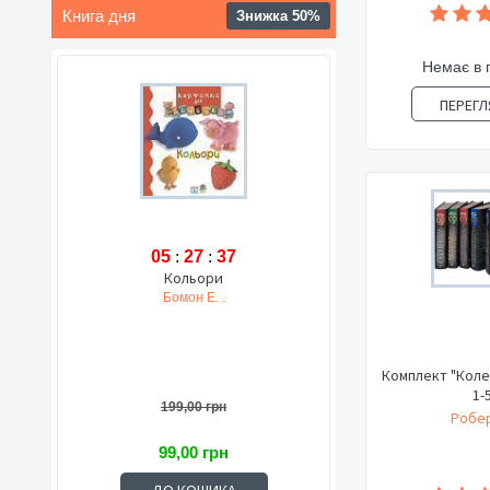
Книга дня
Знижка 50%
Немає в 
ПЕРЕГЛ
05
:
27
:
36
Кольори
Бомон Е. .
Комплект "Коле
1-
199,00 грн
Робер
99,00 грн