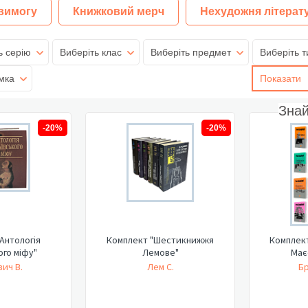
 вимогу
Книжковий мерч
Нехудожня літерат
ь серію
Виберіть клас
Виберіть предмет
Виберіть т
мка
Показати
Зна
-20%
-20%
Антологія
Комплект "Шестикнижжя
Комплект
ого міфу"
Лемове"
Має
ич В.
Лем С.
Бр