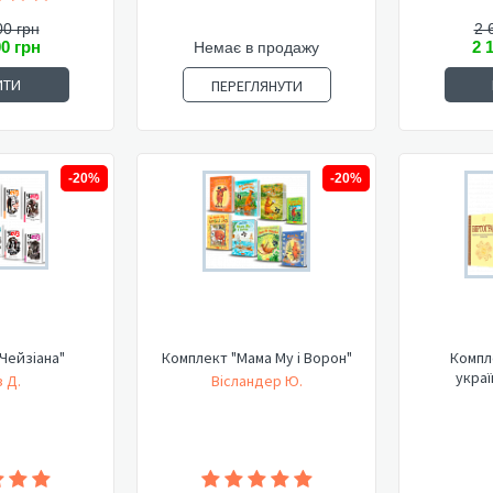
00 грн
2 
00 грн
2 
Немає в продажу
ИТИ
ПЕРЕГЛЯНУТИ
-20%
-20%
Чейзіана"
Комплект "Мама Му і Ворон"
Компл
украї
 Д.
Вісландер Ю.