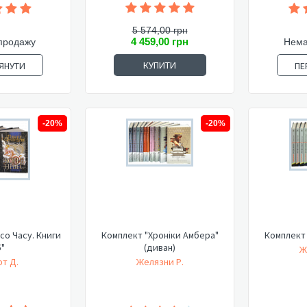
5 574,00 грн
4 459,00 грн
продажу
Нема
КУПИТИ
ЯНУТИ
ПЕ
-20%
-20%
со Часу. Книги
Комплект "Хроніки Амбера"
Комплект 
5"
(диван)
Ж
т Д.
Желязни Р.