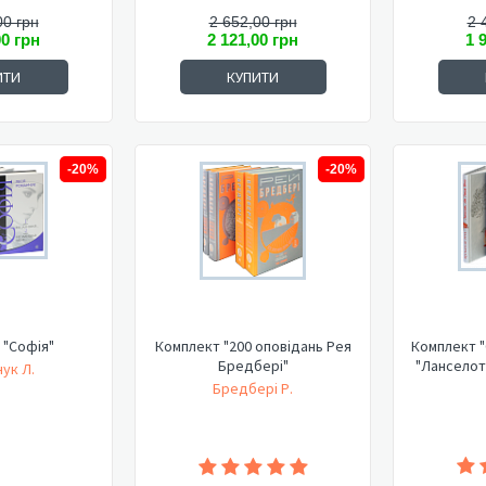
00 грн
2 652,00 грн
2 
00 грн
2 121,00 грн
1 
ИТИ
КУПИТИ
-20%
-20%
 "Софія"
Комплект "200 оповідань Рея
Комплект "
Бредбері"
"Ланселот
ук Л.
Бредбері Р.