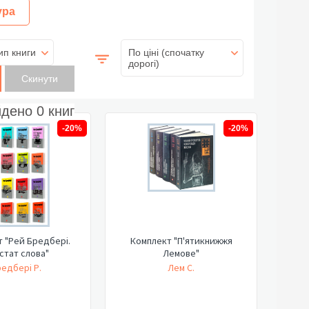
ура
ип книги
По ціні (спочатку
дорогі)
йдено
0
книг
-20%
-20%
 "Рей Бредбері.
Комплект "П'ятикнижжя
стат слова"
Лемове"
едбері Р.
Лем С.