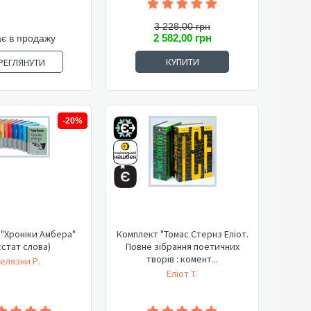
3 228,00 грн
2 582,00 грн
є в продажу
КУПИТИ
РЕГЛЯНУТИ
-20%
"Хроніки Амбера"
Комплект "Томас Стернз Еліот.
стат слова)
Повне зібрання поетичних
творів : комент...
елязни Р.
Еліот Т.