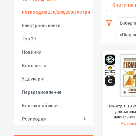
Книги на
Розпродаж 150/200/250/300 грн
Виберіт
Електронні книги
єПідтри
Топ 20
Новинки
Комплекти
У друкарні
Передзамовлення
Книжковий мерч
Геометрія. 10 к
для загаль
навчальних 
Розпродаж
Афанась