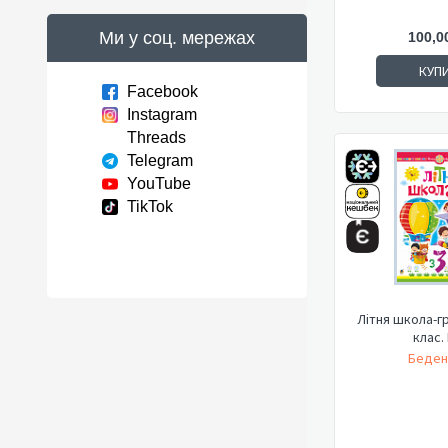
Ми у соц. мережах
100,0
КУП
Facebook
Instagram
Threads
Telegram
YouTube
TikTok
Літня школа-гра
клас.
Беден