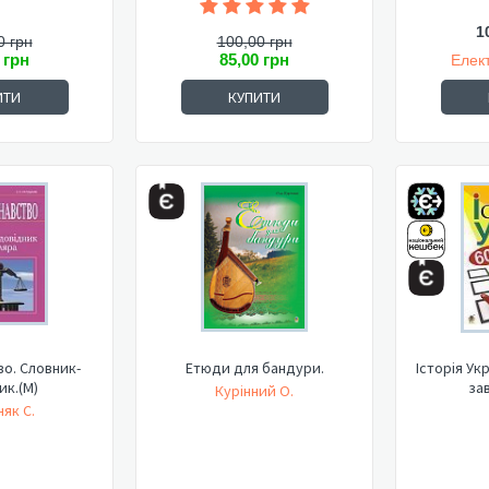
1
0 грн
100,00 грн
 грн
85,00 грн
Елек
ИТИ
КУПИТИ
о. Словник-
Етюди для бандури.
Історія Ук
ик.(М)
зав
Курінний О.
як С.