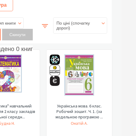
ура
ип книги
По ціні (спочатку
дорогі)
йдено
0
книг
ика" навчальний
Українська мова. 6 клас.
ля 2 класу закладів
Робочий зошит. Ч. 1. (за
ьної середн...
модельною програмою ...
Будна Н.
Онатій А.