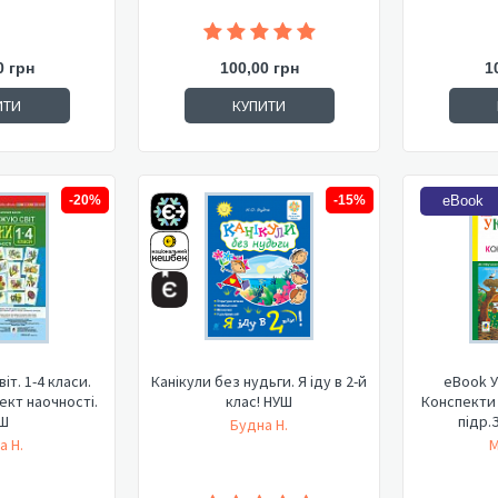
0 грн
100,00 грн
1
ИТИ
КУПИТИ
-20%
-15%
eBook
іт. 1-4 класи.
Канікули без нудьги. Я іду в 2-й
eBook У
ект наочності.
клас! НУШ
Конспекти у
Ш
підр.
Будна Н.
а Н.
М