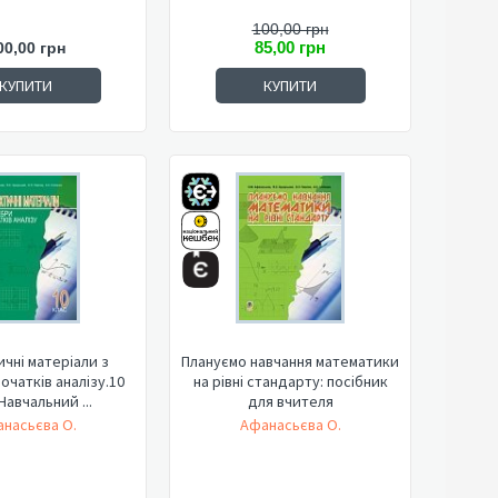
100,00 грн
85,00 грн
00,00 грн
КУПИТИ
КУПИТИ
чні матеріали з
Плануємо навчання математики
початків аналізу.10
на рівні стандарту: посібник
Навчальний ...
для вчителя
насьєва О.
Афанасьєва О.