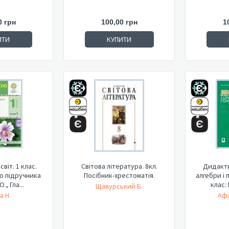
0 грн
100,00 грн
1
ИТИ
КУПИТИ
віт. 1 клас.
Світова література. 8кл.
Дидакти
До підручника
Посібник-хрестоматія.
алгебри і 
., Гла...
клас: 
Щавурський Б.
а Н.
Афа