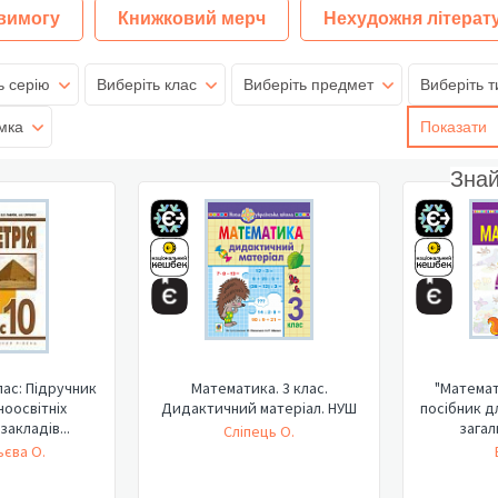
 вимогу
Книжковий мерч
Нехудожня літерат
ь серію
Виберіть клас
Виберіть предмет
Виберіть т
мка
Показати
Зна
лас: Підручник
Математика. 3 клас.
"Математ
ноосвітніх
Дидактичний матеріал. НУШ
посібник д
закладів...
загал
Сліпець О.
єва О.