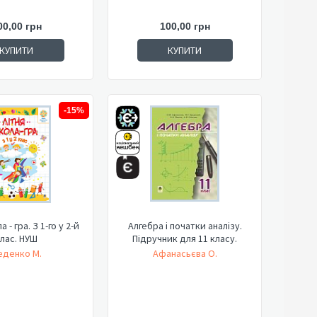
00,00 грн
100,00 грн
КУПИТИ
КУПИТИ
-15%
 - гра. З 1-го у 2-й
Алгебра і початки аналізу.
лас. НУШ
Підручник для 11 класу.
еденко М.
Афанасьєва О.