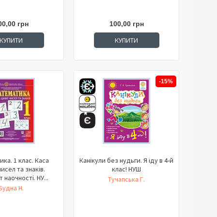
00,00 грн
100,00 грн
КУПИТИ
КУПИТИ
-15%
ка. 1 клас. Каса
Канікули без нудьги. Я іду в 4-й
исел та знаків.
клас! НУШ
 наочності. НУ...
Тучапська Г.
Будна Н.