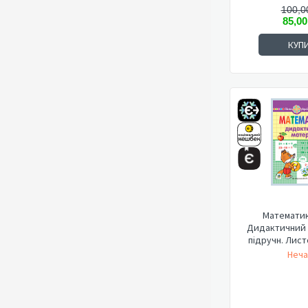
100,0
85,00
КУП
Математика
Дидактичний 
підручн. Листо
Неча