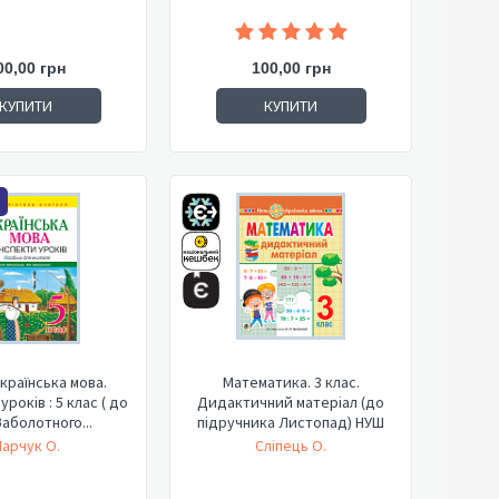
00,00 грн
100,00 грн
КУПИТИ
КУПИТИ
країнська мова.
Математика. 3 клас.
років : 5 клас ( до
Дидактичний матеріал (до
Заболотного...
підручника Листопад) НУШ
арчук О.
Сліпець О.