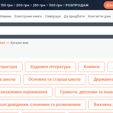
50 грн ~ 200 грн ~ 250 грн ~ 300 грн ~ РОЗПРОДАЖ
Діз
Новини
Електронні книги
Співпраця
Де придбати
Контактні дані
лог
Каталог книг
тература
Художня література
Комікси
а школа
Основна та старша школа
Державна
 незалежне оцінювання
Грамоти, дипломи та інша
ьні довідники, словники та розмовники
Виховна 