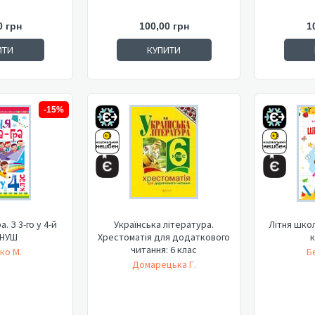
0 грн
100,00 грн
1
ИТИ
КУПИТИ
-15%
. З 3-го у 4-й
Українська література.
Літня школа
 НУШ
Хрестоматія для додаткового
к
читання: 6 клас
ко М.
Б
Домарецька Г.