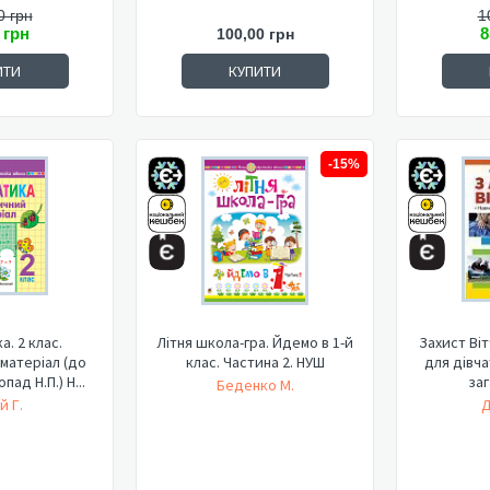
0 грн
1
 грн
8
100,00 грн
ИТИ
КУПИТИ
-15%
. 2 клас.
Літня школа-гра. Йдемо в 1-й
Захист Віт
матеріал (до
клас. Частина 2. НУШ
для дівчат
пад Н.П.) Н...
заг
Беденко М.
й Г.
Д