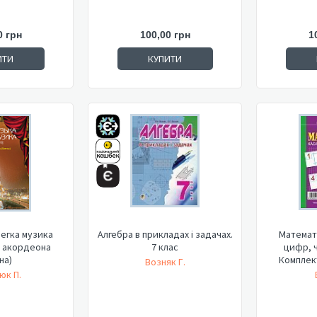
0 грн
100,00 грн
1
ИТИ
КУПИТИ
егка музика
Алгебра в прикладах і задачах.
Математи
я акордеона
7 клас
цифр, ч
на)
Комплект
Возняк Г.
юк П.