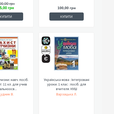
00,00 грн
5,00 грн
100,00 грн
КУПИТИ
КУПИТИ
чизни: навч. посіб.
Українська мова : Інтегровані
: 11 кл. для учнів
уроки. 1 клас : посіб. для
альноосв...
вчителя. НУШ
удник В.
Варзацька Л.