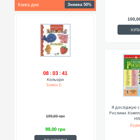
Книга дня
Знижка 50%
100,0
КУП
08
:
03
:
40
Кольори
Бомон Е. .
Я досліджую св
Рослини. Компл
199,00 грн
НУ
Будн
99,00 грн