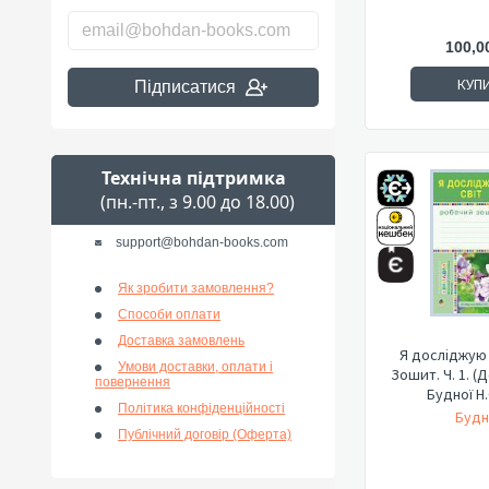
100,0
КУП
Підписатися
Технічна підтримка
(пн.-пт., з 9.00 до 18.00)
support@bohdan-books.com
Як зробити замовлення?
Способи оплати
Доставка замовлень
Я досліджую с
Умови доставки, оплати і
Зошит. Ч. 1. (
повернення
Будної Н.О
Політика конфіденційності
Будн
Публічний договір (Оферта)