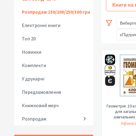
Книги на
Розпродаж 150/200/250/300 грн
Виберіт
Електронні книги
єПідтри
Топ 20
Новинки
Комплекти
У друкарні
Передзамовлення
Книжковий мерч
Геометрія. 10 к
для загаль
навчальних 
Розпродаж
Афанась