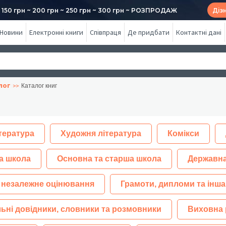
50 грн ~ 200 грн ~ 250 грн ~ 300 грн ~ РОЗПРОДАЖ
Діз
Новини
Електронні книги
Співпраця
Де придбати
Контактні дані
лог
Каталог книг
тература
Художня література
Комікси
а школа
Основна та старша школа
Державна
 незалежне оцінювання
Грамоти, дипломи та інша
ьні довідники, словники та розмовники
Виховна 