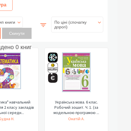
ура
ип книги
По ціні (спочатку
дорогі)
йдено
0
книг
ика" навчальний
Українська мова. 6 клас.
ля 2 класу закладів
Робочий зошит. Ч. 1. (за
ьної середн...
модельною програмою ...
Будна Н.
Онатій А.