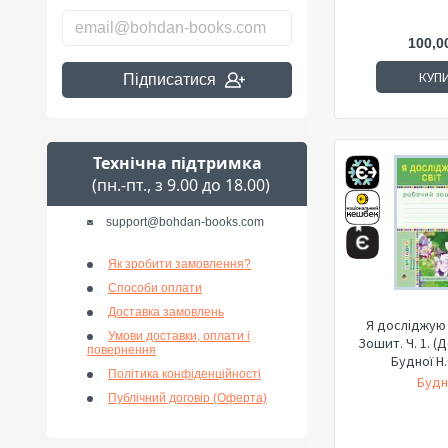
100,0
КУП
Підписатися
Технічна підтримка
(пн.-пт., з 9.00 до 18.00)
support@bohdan-books.com
Як зробити замовлення?
Способи оплати
Доставка замовлень
Я досліджую с
Умови доставки, оплати і
Зошит. Ч. 1. (
повернення
Будної Н.О
Політика конфіденційності
Будн
Публічний договір (Оферта)