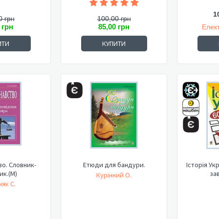
1
0 грн
100,00 грн
 грн
85,00 грн
Елек
ИТИ
КУПИТИ
о. Словник-
Етюди для бандури.
Історія Ук
ик.(М)
зав
Курінний О.
як С.