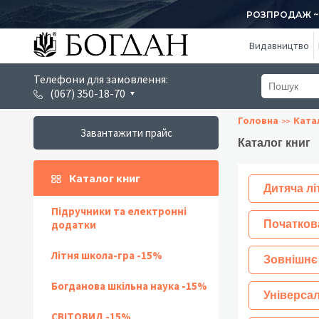
РОЗПРОДАЖ ~ 1
Видавництво
Телефони для замовлення:
(067) 350-18-70
Головна
Ката
Завантажити прайс
Каталог книг
Каталог книг
Дитяча лі
Підручники та електронні
додатки
Початков
Літня школа-гра -15%
Зовнішнє
Богданова шкільна наука -15%
Універсал
СВІТОВИД -15%