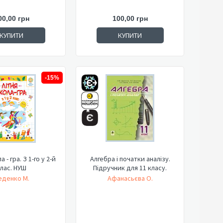
00,00 грн
100,00 грн
КУПИТИ
КУПИТИ
-15%
 - гра. З 1-го у 2-й
Алгебра і початки аналізу.
лас. НУШ
Підручник для 11 класу.
еденко М.
Афанасьєва О.