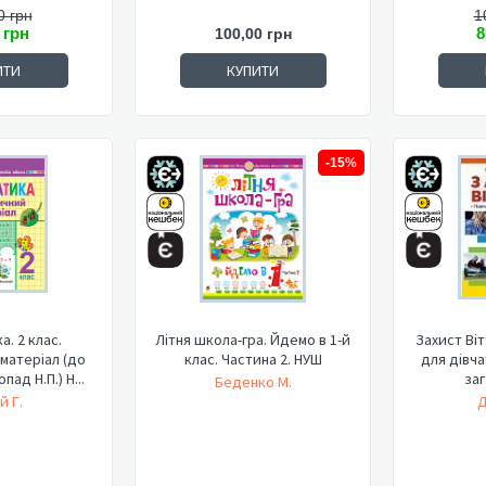
0 грн
1
 грн
8
100,00 грн
ИТИ
КУПИТИ
-15%
. 2 клас.
Літня школа-гра. Йдемо в 1-й
Захист Віт
матеріал (до
клас. Частина 2. НУШ
для дівчат
пад Н.П.) Н...
заг
Беденко М.
й Г.
Д