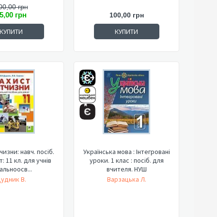
00,00 грн
5,00 грн
100,00 грн
КУПИТИ
КУПИТИ
чизни: навч. посіб.
Українська мова : Інтегровані
: 11 кл. для учнів
уроки. 1 клас : посіб. для
альноосв...
вчителя. НУШ
удник В.
Варзацька Л.