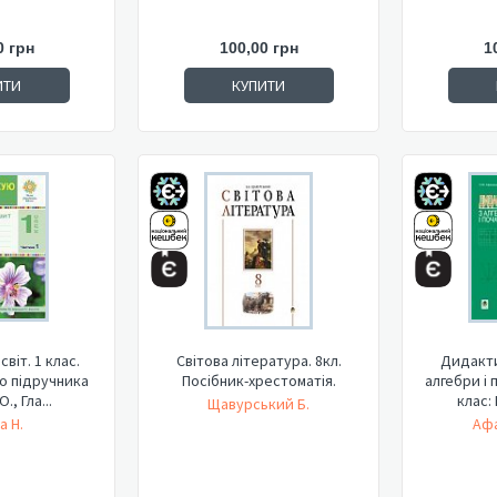
0 грн
100,00 грн
1
ИТИ
КУПИТИ
віт. 1 клас.
Світова література. 8кл.
Дидакти
До підручника
Посібник-хрестоматія.
алгебри і 
., Гла...
клас: 
Щавурський Б.
а Н.
Афа