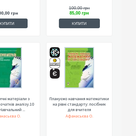
100,00 грн
85,00 грн
00,00 грн
КУПИТИ
КУПИТИ
чні матеріали з
Плануємо навчання математики
початків аналізу.10
на рівні стандарту: посібник
Навчальний ...
для вчителя
насьєва О.
Афанасьєва О.