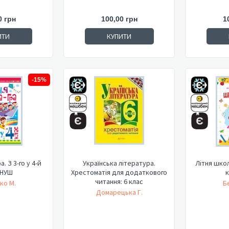
0 грн
100,00 грн
1
ИТИ
КУПИТИ
-15%
. З 3-го у 4-й
Українська література.
Літня школа
 НУШ
Хрестоматія для додаткового
к
читання: 6 клас
ко М.
Б
Домарецька Г.