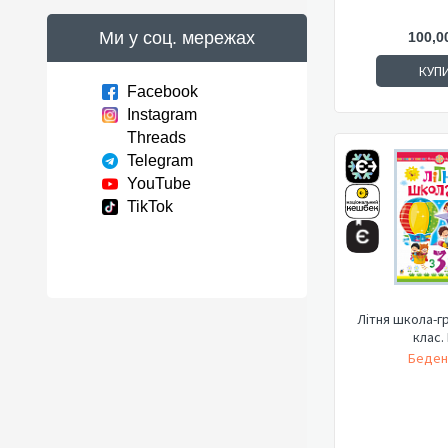
Ми у соц. мережах
100,0
КУП
Facebook
Instagram
Threads
Telegram
YouTube
TikTok
Літня школа-гра
клас.
Беден