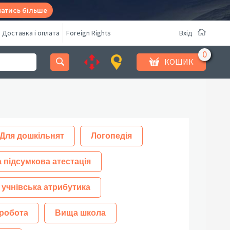
натись більше
Доставка і оплата
Foreign Rights
Вхід
КОШИК
Для дошкільнят
Логопедія
 підсумкова атестація
 учнівська атрибутика
робота
Вища школа