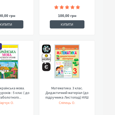
00,00 грн
100,00 грн
КУПИТИ
КУПИТИ
країнська мова.
Математика. 3 клас.
років : 5 клас ( до
Дидактичний матеріал (до
Заболотного...
підручника Листопад) НУШ
арчук О.
Сліпець О.