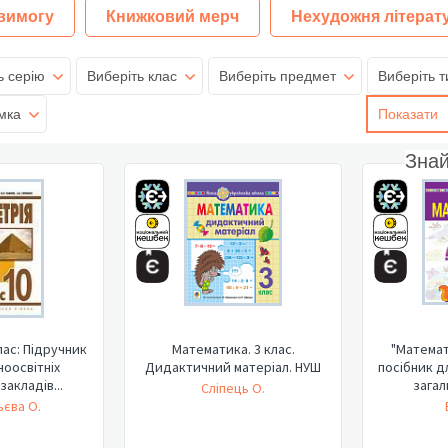
 вимогу
Книжковий мерч
Нехудожня літерат
ь серію
Виберіть клас
Виберіть предмет
Виберіть т
мка
Показати
Зна
лас: Підручник
Математика. 3 клас.
"Математ
ноосвітніх
Дидактичний матеріал. НУШ
посібник д
закладів...
загал
Сліпець О.
єва О.