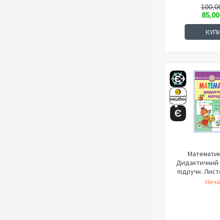
100,0
85,00
КУП
Математика
Дидактичний 
підручн. Листо
Неча