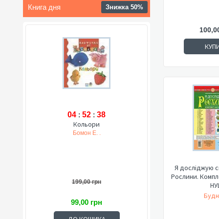
Книга дня
Знижка 50%
100,0
КУП
04
:
52
:
37
Кольори
Бомон Е. .
Я досліджую св
Рослини. Компл
199,00 грн
НУ
Будн
99,00 грн