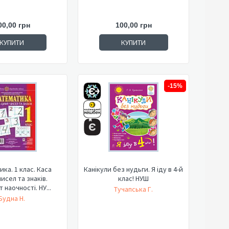
00,00 грн
100,00 грн
КУПИТИ
КУПИТИ
-15%
ка. 1 клас. Каса
Канікули без нудьги. Я іду в 4-й
исел та знаків.
клас! НУШ
 наочності. НУ...
Тучапська Г.
Будна Н.