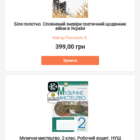
Біле полотно. Сповнений зневіри поетичний щоденник
війни в Україні
Хав’єр-Ґонсалес К.
399,00 грн
Купити
Музичне мистецтво. 2 клас. Робочий зошит. НУШ