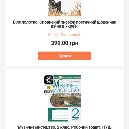
Біле полотно. Сповнений зневіри поетичний щоденник
війни в Україні
Хав’єр-Ґонсалес К.
399,00 грн
Купити
Музичне мистецтво. 2 клас. Робочий зошит. НУШ