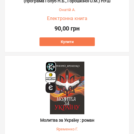
(програма Голуб Н.Б., Горошкіної О.М.) НУШ
Онатій А.
Електронна книга
90,00 грн
Купити
Молитва за Україну : роман
Яременко Г.