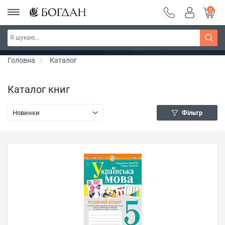
0
Серія "Вандербікери" ~ знижка 25%
Дізнатись більше
Головна
Каталог
Каталог книг
Новинки
Фільтр