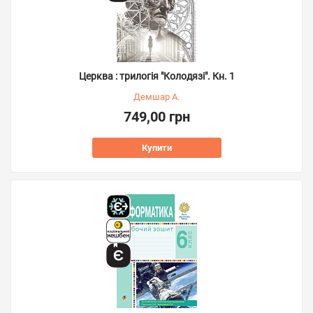
Церква : трилогія "Колодязі". Кн. 1
Демшар А.
749,00 грн
Купити