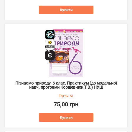
Купити
Пізнаємо природу. 6 клас. Практикум (до модельної
навч. програми Коршевнюк Т.В.) НУШ
Пугач М.
75,00 грн
Купити