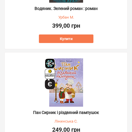
Водяник. Зелений роман : роман
Урбан М.
399,00 грн
Купити
Пан Сирник і різдвяний пампушок
Лінинська С.
249,00 грн