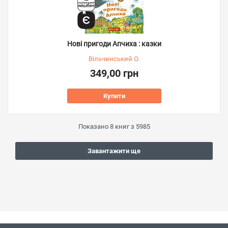
Нові пригоди Апчиха : казки
Вільчинський О.
349,00 грн
Купити
Показано
8
книг з
5985
Завантажити ще