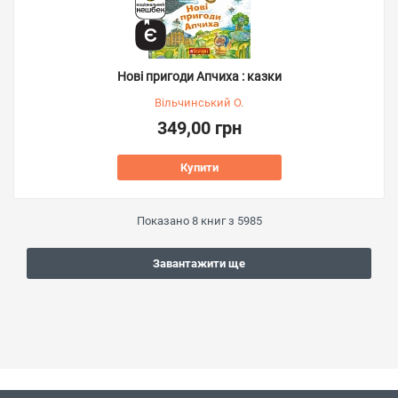
Нові пригоди Апчиха : казки
Вільчинський О.
349,00 грн
Купити
Показано
8
книг з
5985
Завантажити ще