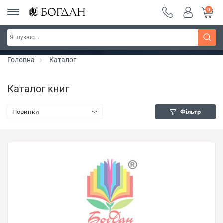
0
Серія "Вандербікери" ~ знижка 25%
Дізнатись більше
Головна
Каталог
Каталог книг
Новинки
Фільтр