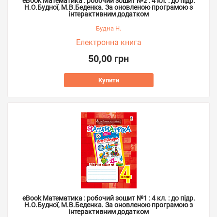
eBook Математика : робочий зошит №2 : 4 кл. : до підр.
Н.О.Будної, М.В.Беденка. За оновленою програмою з
інтерактивним додатком
Будна Н.
Електронна книга
50,00 грн
Купити
eBook Математика : робочий зошит №1 : 4 кл. : до підр.
Н.О.Будної, М.В.Беденка. За оновленою програмою з
інтерактивним додатком