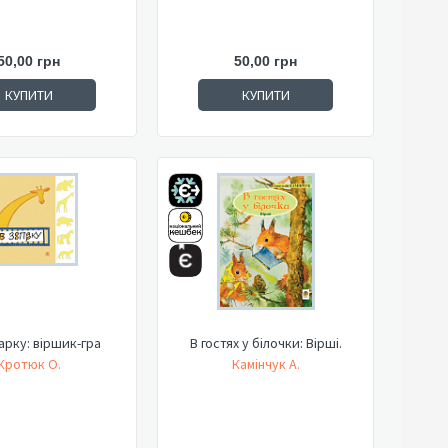
50,00 грн
50,00 грн
КУПИТИ
КУПИТИ
арку: віршик-гра
В гостях у білочки: Вірші.
Кротюк О.
Камінчук А.