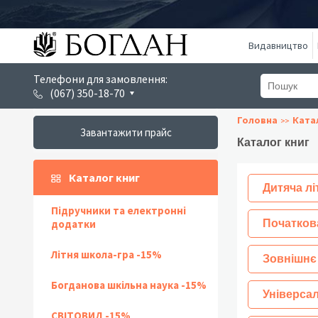
Видавництво
Телефони для замовлення:
(067) 350-18-70
Головна
Ката
Завантажити прайс
Каталог книг
Каталог книг
Дитяча лі
Підручники та електронні
додатки
Початков
Літня школа-гра -15%
Зовнішнє
Богданова шкільна наука -15%
Універсал
СВІТОВИД -15%