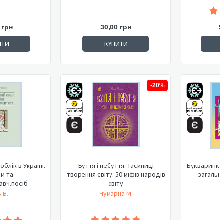
 грн
30,00 грн
ИТИ
КУПИТИ
-20%
блік в Україні.
Буття і небуття. Таємниці
Букваринка:
и та
творення світу. 50 міфів народів
загальн
авч.посіб.
світу
 В.
Чумарна М.