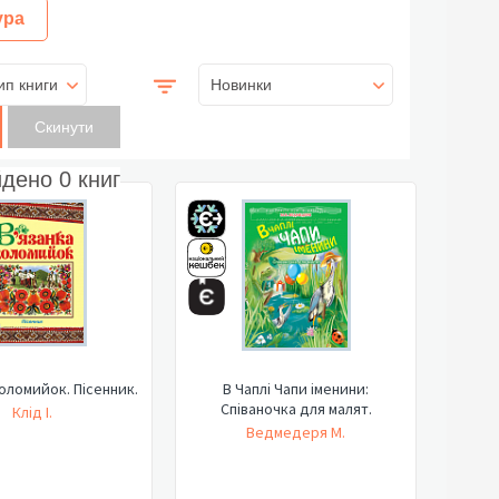
ура
ип книги
Новинки
йдено
0
книг
оломийок. Пісенник.
В Чаплі Чапи іменини:
Співаночка для малят.
Клід І.
Ведмедеря М.