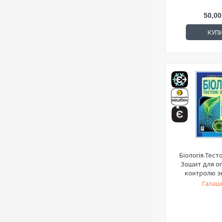
50,00
КУП
Біологія.Тест
Зошит для о
контролю зна
Галаш