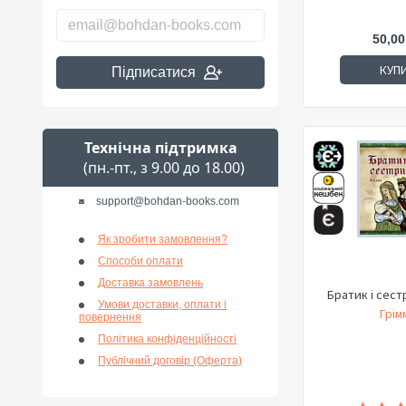
50,00
КУП
Підписатися
Технічна підтримка
(пн.-пт., з 9.00 до 18.00)
support@bohdan-books.com
Як зробити замовлення?
Способи оплати
Доставка замовлень
Братик і сест
Умови доставки, оплати і
Грім
повернення
Політика конфіденційності
Публічний договір (Оферта)