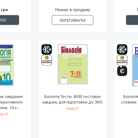
 грн
Немає в продажу
ИТИ
ПЕРЕГЛЯНУТИ
ові завдання.
Біологія.Тести. 4500 тестових
Біологі
перативного
завдань для підготовки до ЗНО.
словник 
нь. 10 к...
Заяц Р.
ин О.