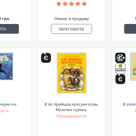
0 грн
Немає в продажу
ИТИ
ПЕРЕГЛЯНУТИ
орні очі...
В ліс прийшла красуня осінь.
В зооп
Музична сценка.
ук А.
Пономаренко М.