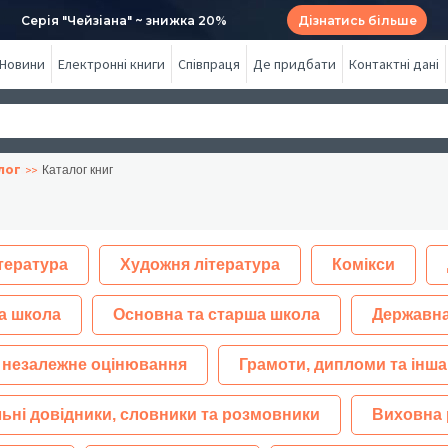
Серія "Чейзіана" ~ знижка 20%
Дізнатись більше
Новини
Електронні книги
Співпраця
Де придбати
Контактні дані
лог
Каталог книг
тература
Художня література
Комікси
а школа
Основна та старша школа
Державна
 незалежне оцінювання
Грамоти, дипломи та інша
ьні довідники, словники та розмовники
Виховна 