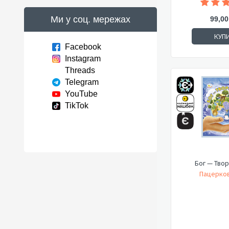
Ми у соц. мережах
99,00
КУП
Facebook
Instagram
Threads
Telegram
YouTube
TikTok
Бог — Твор
Пацерков