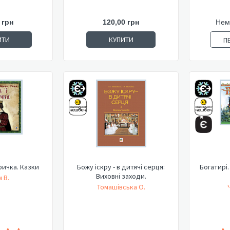
 грн
120,00 грн
Нем
ИТИ
КУПИТИ
П
ричка. Казки
Божу іскру - в дитячі серця:
Богатирі.
Виховні заходи.
м В.
Томашівська О.