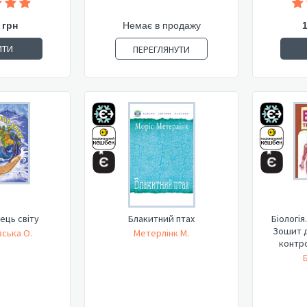
 грн
Немає в продажу
ИТИ
ПЕРЕГЛЯНУТИ
ець світу
Блакитний птах
Біологія
Зошит д
ська О.
Метерлінк М.
контро
Б