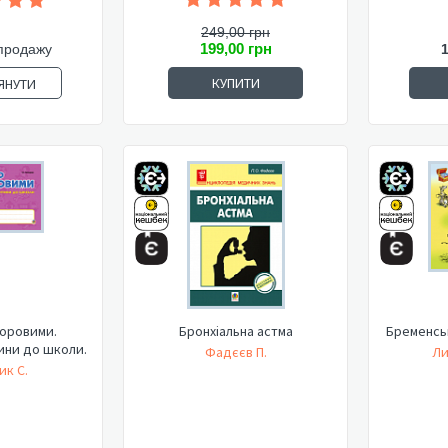
249,00 грн
199,00 грн
продажу
КУПИТИ
ЯНУТИ
оровими.
Бронхіальна астма
Бременськ
ини до школи.
Фадєєв П.
Ли
ик С.