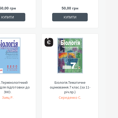
50,00 грн
50,00 грн
КУПИТИ
КУПИТИ
я.Термінологічний
Біологія.Тематичне
для підготовки до
оцінювання.7 клас.(за 11-
ЗНО.
річ.пр.)
Заяц Р.
Середенко С.