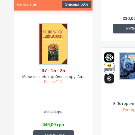
Книга дня
Знижка 50%
230,0
КУП
07
:
15
:
24
Молитва небо здіймає вгору. Ан...
Баран Г. В.
В Поторочі ч
Григор
899,00 грн
449,00 грн