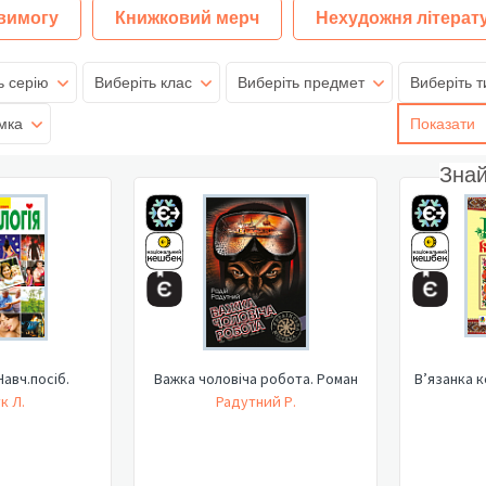
 вимогу
Книжковий мерч
Нехудожня літерат
ь серію
Виберіть клас
Виберіть предмет
Виберіть т
мка
Показати
Зна
Навч.посіб.
Важка чоловіча робота. Роман
В’язанка к
к Л.
Радутний Р.