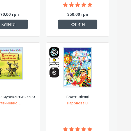
170,00 грн
350,00 грн
КУПИТИ
КУПИТИ
і музиканти: казки
Брати-місяці
твиненко Є.
Паронова В.