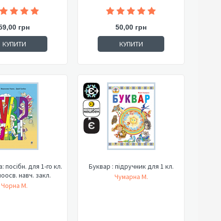
59,00 грн
50,00 грн
КУПИТИ
КУПИТИ
 посібн. для 1-го кл.
Буквар : підручник для 1 кл.
оосв. навч. закл.
Чумарна М.
Чорна М.