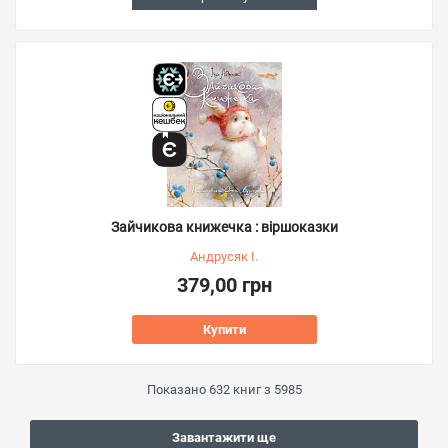
Зайчикова книжечка : віршоказки
Андрусяк І.
379,00 грн
Купити
Показано
632
книг з
5985
Завантажити ще