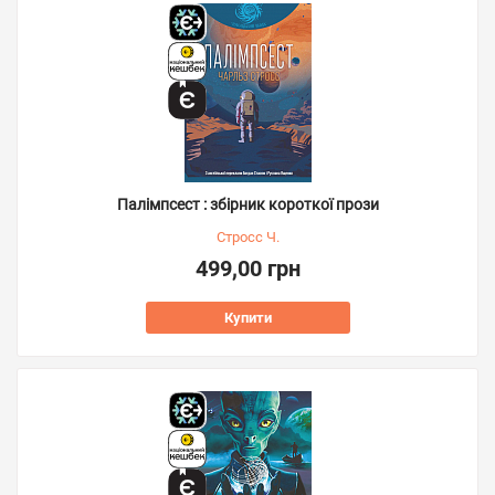
Палімпсест : збірник короткої прози
Стросс Ч.
499,00 грн
Купити