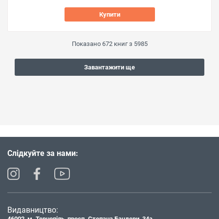
Купити
Показано
672
книг з
5985
Завантажити ще
Слідкуйте за нами:
Видавництво:
46002, м. Тернопіль, просп. Степана Бандери, 34а