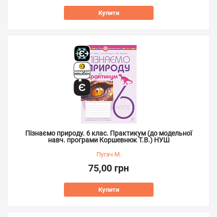
Купити
Пізнаємо природу. 6 клас. Практикум (до модельної
навч. програми Коршевнюк Т.В.) НУШ
Пугач М.
75,00 грн
Купити