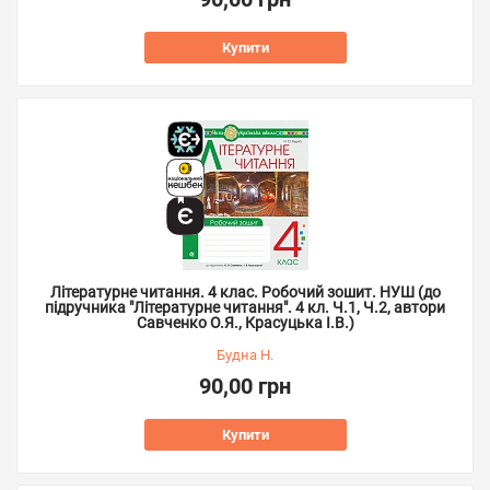
Купити
Літературне читання. 4 клас. Робочий зошит. НУШ (до
підручника "Літературне читання". 4 кл. Ч.1, Ч.2, автори
Савченко О.Я., Красуцька І.В.)
Будна Н.
90,00 грн
Купити