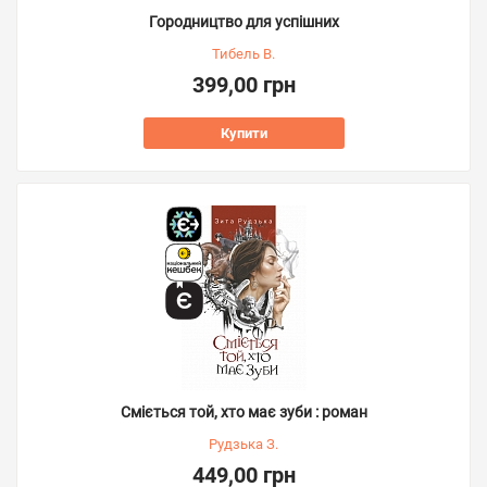
Городництво для успішних
Тибель В.
399,00 грн
Купити
Сміється той, хто має зуби : роман
Рудзька З.
449,00 грн