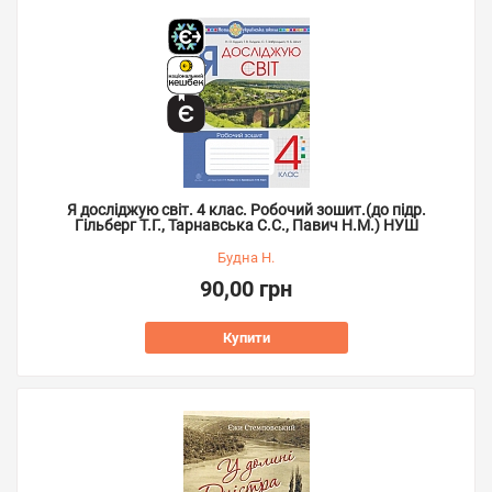
Я досліджую світ. 4 клас. Робочий зошит.(до підр.
Гільберг Т.Г., Тарнавська С.С., Павич Н.М.) НУШ
Будна Н.
90,00 грн
Купити