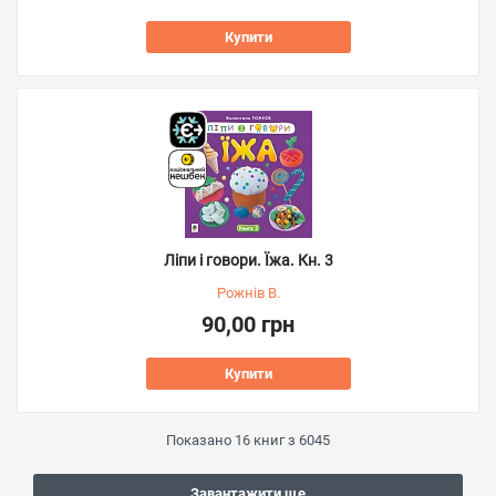
Купити
Ліпи і говори. Їжа. Кн. 3
Рожнів В.
90,00 грн
Купити
Показано
16
книг з
6045
Завантажити ще