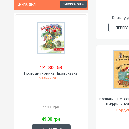
Книга дня
Знижка 50%
Книга у 
ПЕРЕГЛ
12
:
30
:
52
Пригоди гномика Чарлі : казка
Мельничук Б. І.
Розваги з Петсо
Цифри, числ
99,00 грн
Нордкв
49,00 грн