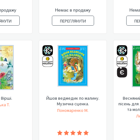
продажу
Немає в продажу
Нема
ЯНУТИ
ПЕРЕГЛЯНУТИ
ПЕ
 Вірші.
Йшов ведмедик по малину.
Весняний
Музична сценка.
пісень для
ка Т.
та мол
Пономаренко М.
Л