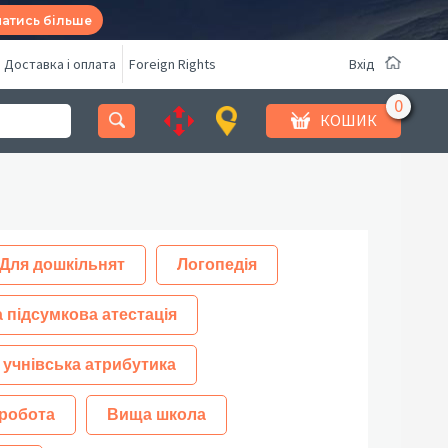
натись більше
Доставка і оплата
Foreign Rights
Вхід
КОШИК
Для дошкільнят
Логопедія
 підсумкова атестація
 учнівська атрибутика
робота
Вища школа