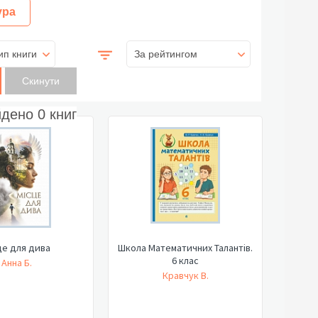
ура
ип книги
За рейтингом
йдено
0
книг
це для дива
Школа Математичних Талантів.
6 клас
Анна Б.
Кравчук В.