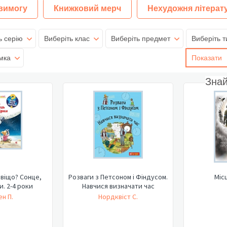
 вимогу
Книжковий мерч
Нехудожня літерат
ь серію
Виберіть клас
Виберіть предмет
Виберіть т
мка
Показати
Зна
авіщо? Сонце,
Розваги з Петсоном і Фіндусом.
Міс
ки. 2-4 роки
Навчися визначати час
н П.
Нордквіст С.