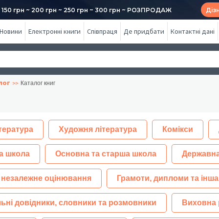
50 грн ~ 200 грн ~ 250 грн ~ 300 грн ~ РОЗПРОДАЖ
Діз
Новини
Електронні книги
Співпраця
Де придбати
Контактні дані
лог
Каталог книг
тература
Художня література
Комікси
а школа
Основна та старша школа
Державна
 незалежне оцінювання
Грамоти, дипломи та інша
ьні довідники, словники та розмовники
Виховна 