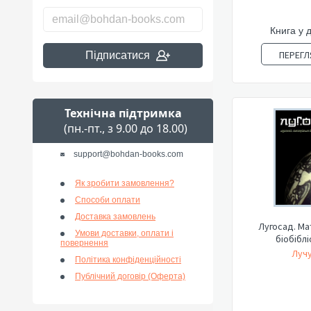
Книга у 
ПЕРЕГЛ
Підписатися
Технічна підтримка
(пн.-пт., з 9.00 до 18.00)
support@bohdan-books.com
Як зробити замовлення?
Способи оплати
Доставка замовлень
Лугосад. Ма
Умови доставки, оплати і
біобіблі
повернення
Лучу
Політика конфіденційності
Публічний договір (Оферта)