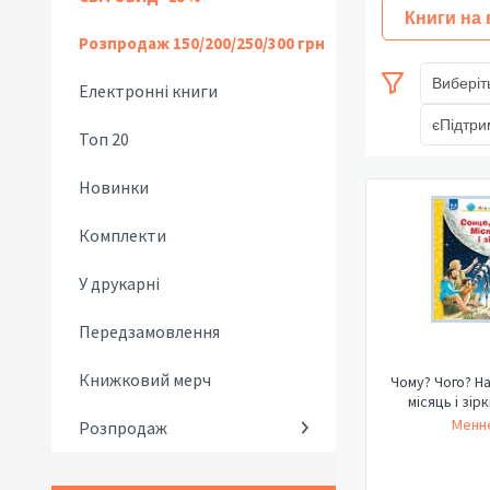
Книги на
Розпродаж 150/200/250/300 грн
Виберіт
Електронні книги
єПідтри
Топ 20
Новинки
Комплекти
У друкарні
Передзамовлення
Книжковий мерч
Чому? Чого? Н
місяць і зір
Менне
Розпродаж