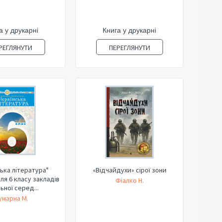
а у друкарні
Книга у друкарні
РЕГЛЯНУТИ
ПЕРЕГЛЯНУТИ
ська література"
«Відчайдухи» сірої зони
ля 6 класу закладів
Фіалко Н.
ьної серед...
умарна М.