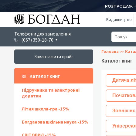
РОЗПРОДАЖ ~ 1
Видавництво
Телефони для замовлення:
(067) 350-18-70
Головна
Ката
Завантажити прайс
Каталог книг
Каталог книг
Дитяча лі
Підручники та електронні
додатки
Початков
Літня школа-гра -15%
Зовнішнє
Богданова шкільна наука -15%
Універсал
СВІТОВИД -15%