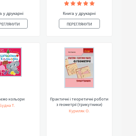
а у друкарні
Книга у друкарні
РЕГЛЯНУТИ
ПЕРЕГЛЯНУТИ
аємо кольори
Практичні і теоретичні роботи
з геометрії (трикутники)
Будна Т.
Куриляк О.