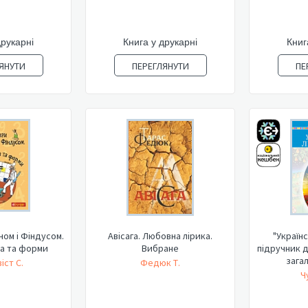
друкарні
Книга у друкарні
Книг
ЯНУТИ
ПЕРЕГЛЯНУТИ
ПЕ
ном і Фіндусом.
Авісага. Любовна лірика.
"Україн
а та форми
Вибране
підручник д
загал
іст С.
Федюк Т.
Ч