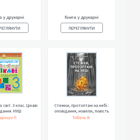
а у друкарні
Книга у друкарні
РЕГЛЯНУТИ
ПЕРЕГЛЯНУТИ
світ. 3 клас. Цікаві
Стежки, протоптані на небі :
дання. НУШ
оповідання, новели, повість
арнаух П.
Тибель В.