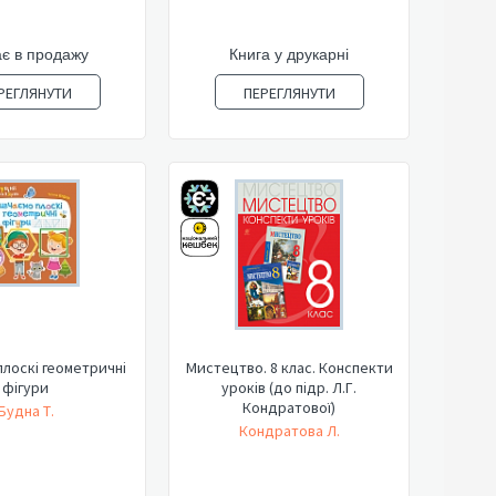
є в продажу
Книга у друкарні
РЕГЛЯНУТИ
ПЕРЕГЛЯНУТИ
лоскі геометричні
Мистецтво. 8 клас. Конспекти
фігури
уроків (до підр. Л.Г.
Кондратової)
Будна Т.
Кондратова Л.