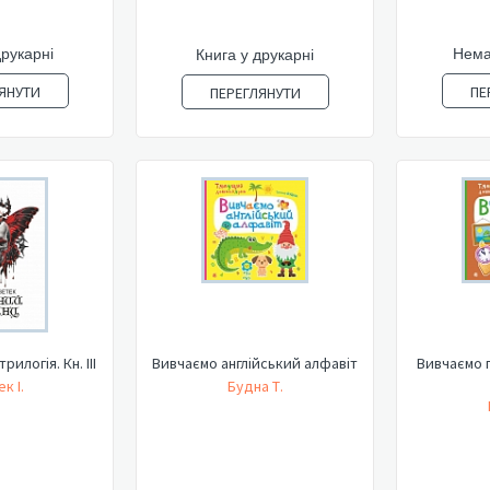
друкарні
Нема
Книга у друкарні
ЯНУТИ
ПЕ
ПЕРЕГЛЯНУТИ
рилогія. Кн. ІІІ
Вивчаємо англійський алфавіт
Вивчаємо п
к І.
Будна Т.