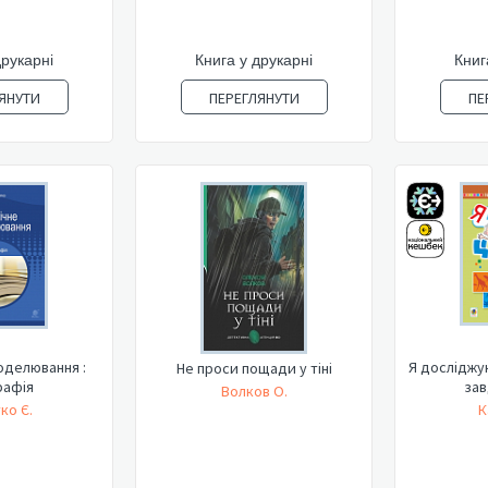
друкарні
Книга у друкарні
Книг
ЯНУТИ
ПЕРЕГЛЯНУТИ
ПЕ
оделювання :
Я досліджую 
Не проси пощади у тіні
рафія
зав
Волков О.
ко Є.
К