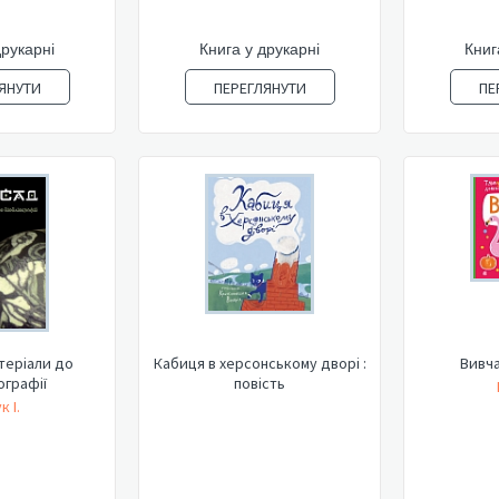
друкарні
Книга у друкарні
Книг
ЯНУТИ
ПЕРЕГЛЯНУТИ
ПЕ
теріали до
Кабиця в херсонському дворі :
Вивч
ографії
повість
к І.