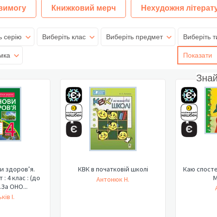
 вимогу
Книжковий мерч
Нехудожня літерат
ь серію
Виберіть клас
Виберіть предмет
Виберіть т
мка
Показати
Зна
и здоров’я.
КВК в початковій школі
Каю спосте
: 4 клас : (до
М
Антонюк Н.
.За ОНО...
ків І.