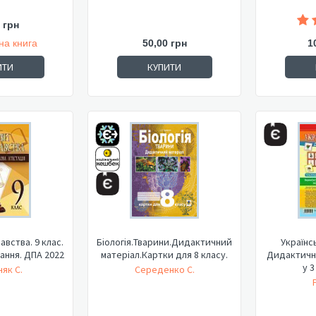
 грн
на книга
50,00 грн
1
ИТИ
КУПИТИ
вства. 9 клас.
Біологія.Тварини.Дидактичний
Українсь
ання. ДПА 2022
матеріал.Картки для 8 класу.
Дидактичні 
у 3
як С.
Середенко С.