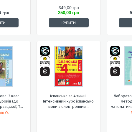
349,00 грн
250,00 грн
0 грн
9
ИТИ
КУПИТИ
ова. 3 клас.
Іспанська за 4 тижні.
Лаборато
уроків (до
Інтенсивний курс іспанської
метод
зацької, Т...
мови з електронним ...
математики:
ів О.