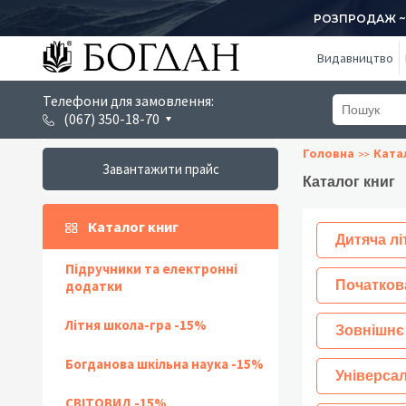
РОЗПРОДАЖ ~ 1
Видавництво
Телефони для замовлення:
(067) 350-18-70
Головна
Ката
Завантажити прайс
Каталог книг
Каталог книг
Дитяча лі
Підручники та електронні
додатки
Початков
Літня школа-гра -15%
Зовнішнє
Богданова шкільна наука -15%
Універсал
СВІТОВИД -15%