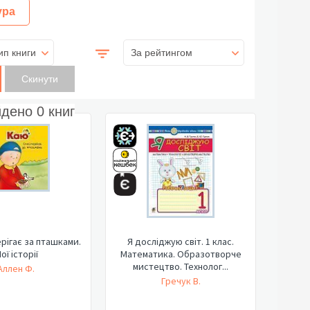
ура
ип книги
За рейтингом
йдено
0
книг
рігає за пташками.
Я досліджую світ. 1 клас.
ої історії
Математика. Образотворче
мистецтво. Технолог...
Аллен Ф.
Гречук В.