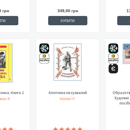
0 грн
349,00 грн
1
ИТИ
КУПИТИ
зика. Книга 2
Хлопчина незухвалий
Образотв
Художні 
ман Я.
Кіплінґ Р.
посіб