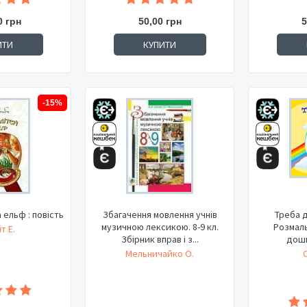
0 грн
50,00 грн
5
ИТИ
КУПИТИ
-15%
 ельф : повість
Збагачення мовлення учнів
Треба д
музичною лексикою. 8-9 кл.
Розмаль
т Е.
Збірник вправ і з...
дошк
Мельничайко О.