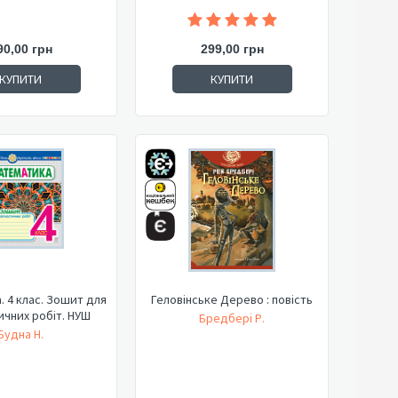
90,00 грн
299,00 грн
КУПИТИ
КУПИТИ
 4 клас. Зошит для
Геловінське Дерево : повість
ичних робіт. НУШ
Бредбері Р.
Будна Н.