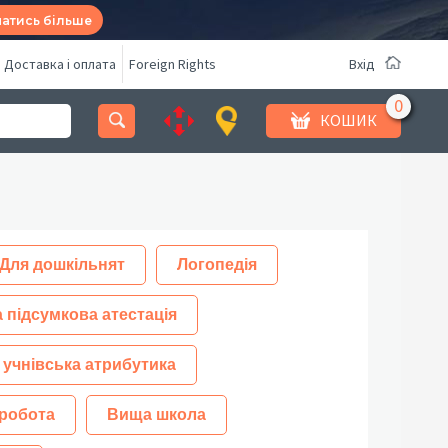
натись більше
Доставка і оплата
Foreign Rights
Вхід
КОШИК
Для дошкільнят
Логопедія
 підсумкова атестація
 учнівська атрибутика
робота
Вища школа