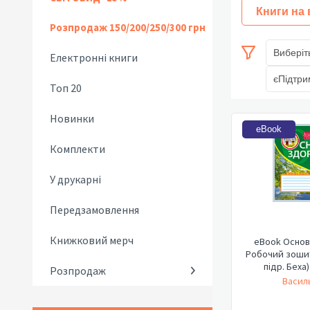
Книги на
Розпродаж 150/200/250/300 грн
Виберіт
Електронні книги
єПідтри
Топ 20
Новинки
eBook
Комплекти
У друкарні
Передзамовлення
Книжковий мерч
eBook Основ
Робочий зошит 
підр. Беха)
Розпродаж
Василь