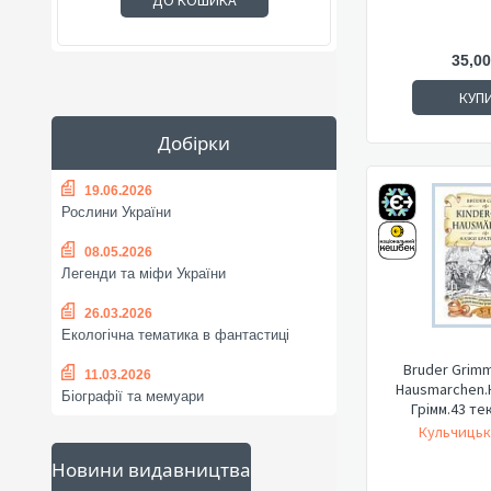
ДО КОШИКА
35,00
КУП
Добірки
19.06.2026
Рослини України
08.05.2026
Легенди та міфи України
26.03.2026
Екологічна тематика в фантастиці
Bruder Grimm
11.03.2026
Hausmarchen.
Біографії та мемуари
Грімм.43 тек
Кульчицьк
Новини видавництва