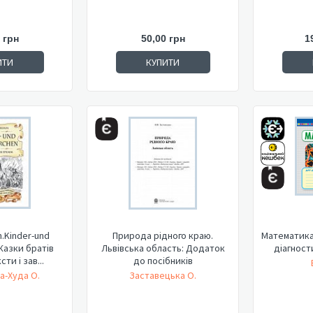
 грн
50,00 грн
1
ИТИ
КУПИТИ
.Kinder-und
Природа рідного краю.
Математика.
Казки братів
Львівська область: Додаток
діагност
сти і зав...
до посібників
а-Худа О.
Заставецька О.