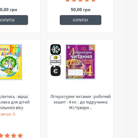
0,00 грн
50,00 грн
КУПИТИ
КУПИТИ
ілитись : вірші.
Літературне читання : робочий
овка для дітей
зошит : 4 кл. : до підручника
ільного віку
М.І.Чумарн...
Савчук Л.