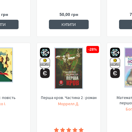
 грн
50,00 грн
7
ИТИ
КУПИТИ
-28%
 : повість
Перша кров. Частина 2 : роман
Математ
першо
о І.
Моррелл Д.
Бог