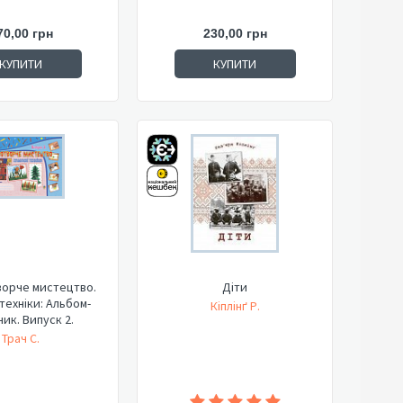
70,00 грн
230,00 грн
КУПИТИ
КУПИТИ
орче мистецтво.
Діти
техніки: Альбом-
Кіплінґ Р.
ник. Випуск 2.
Трач С.