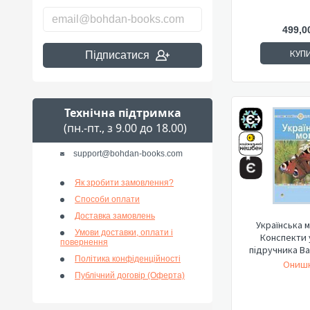
499,0
КУП
Підписатися
Технічна підтримка
(пн.-пт., з 9.00 до 18.00)
support@bohdan-books.com
Як зробити замовлення?
Способи оплати
Доставка замовлень
Українська м
Умови доставки, оплати і
Конспекти 
повернення
підручника Вар
Політика конфіденційності
Онишк
Публічний договір (Оферта)