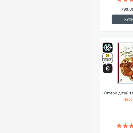
799,0
КУП
П’ятеро дітей та
Несбі