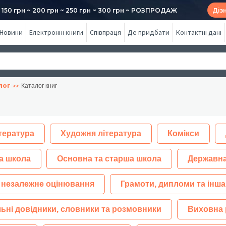
50 грн ~ 200 грн ~ 250 грн ~ 300 грн ~ РОЗПРОДАЖ
Діз
Новини
Електронні книги
Співпраця
Де придбати
Контактні дані
лог
Каталог книг
тература
Художня література
Комікси
а школа
Основна та старша школа
Державна
 незалежне оцінювання
Грамоти, дипломи та інша
ьні довідники, словники та розмовники
Виховна 