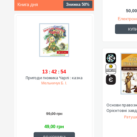
Книга дня
Знижка 50%
50,00
Електрон
КУП
13
:
42
:
53
Пригоди гномика Чарлі : казка
Мельничук Б. І.
Основи правозна
Орієнтовні завд
99,00 грн
Ратушн
49,00 грн