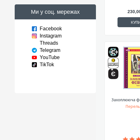
Ми у соц. мережах
230,0
КУП
Facebook
Instagram
Threads
Telegram
YouTube
TikTok
Захоплююча фі
Перель