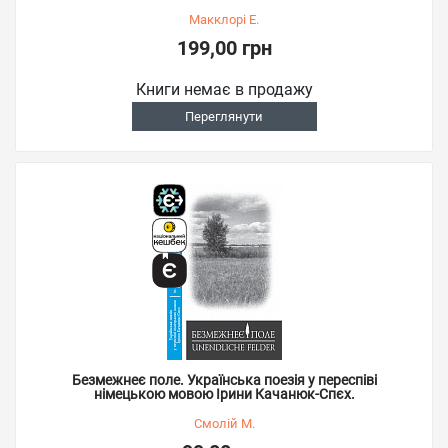
Макклорі Е.
199,00 грн
Книги немає в продажу
Переглянути
Безмежнеє поле. Українська поезія у переспіві
німецькою мовою Ірини Качанюк-Спєх.
Смолій М.