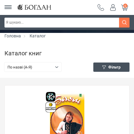
0
Серія "Вандербікери" ~ знижка 25%
Дізнатись більше
Головна
Каталог
Каталог книг
По назві (A-Я)
Фільтр