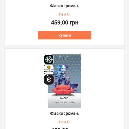
Фіаско : роман.
Лем С.
459,00 грн
Купити
Фіаско : роман.
Лем С.