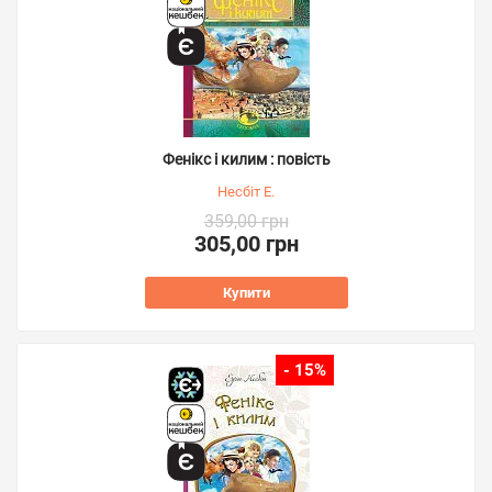
Фенікс і килим : повість
Несбіт Е.
359,00 грн
305,00 грн
Купити
- 15%