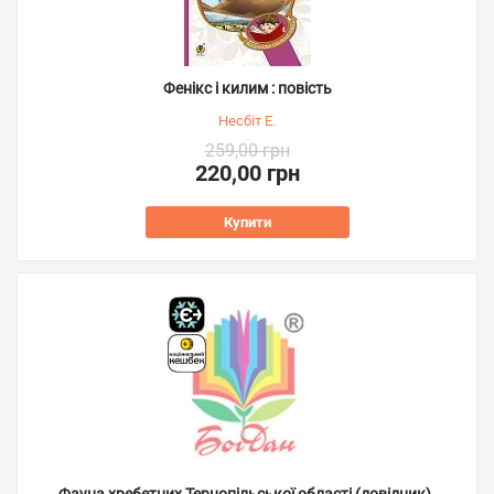
Фенікс і килим : повість
Несбіт Е.
259,00 грн
220,00 грн
Купити
Фауна хребетних Тернопільської області (довідник).