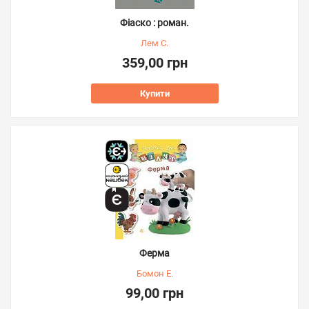
Фіаско : роман.
Лем С.
359,00 грн
Купити
Ферма
Бомон Е.
99,00 грн