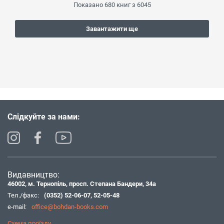
Показано
680
книг з
6045
Завантажити ще
Слідкуйте за нами:
Видавництво:
46002, м. Тернопіль, просп. Степана Бандери, 34а
Тел./факс:
(0352) 52-06-07
,
52-05-48
e-mail:
office@bohdan-books.com
Схема проїзду