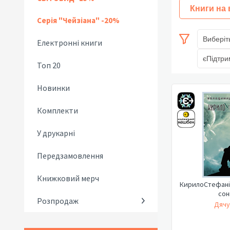
Книги на
Серія "Чейзіана" -20%
Виберіт
Електронні книги
єПідтри
Топ 20
Новинки
Комплекти
У друкарні
Передзамовлення
Книжковий мерч
КирилоCтефанія
сон
Розпродаж
Дячу