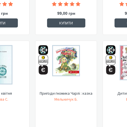
 грн
99,00 грн
9
ИТИ
КУПИТИ
S квітня
Пригоди гномика Чарлі : казка
Дити
ва С.
Мельничук Б.