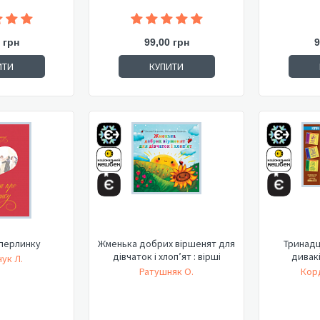
 грн
99,00 грн
9
ИТИ
КУПИТИ
 перлинку
Жменька добрих віршенят для
Тринадц
дівчаток і хлоп’ят : вірші
дивакі
ук Л.
Ратушняк О.
Кор