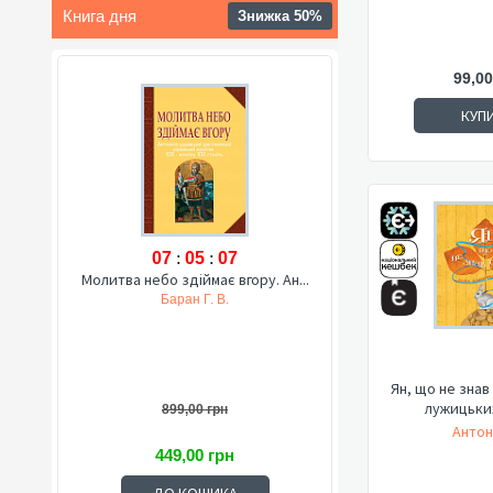
Книга дня
Знижка 50%
99,00
КУП
07
:
05
:
06
Молитва небо здіймає вгору. Ан...
Баран Г. В.
Ян, що не знав
лужицьких
899,00 грн
Антон
449,00 грн