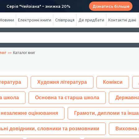
Серія "Чейзіана" ~ знижка 20%
Дізнатись більше
Новини
Електронні книги
Співпраця
Де придбати
Контактні дані
лог
Каталог книг
тература
Художня література
Комікси
а школа
Основна та старша школа
Державна
 незалежне оцінювання
Грамоти, дипломи та інша
ьні довідники, словники та розмовники
Виховна 