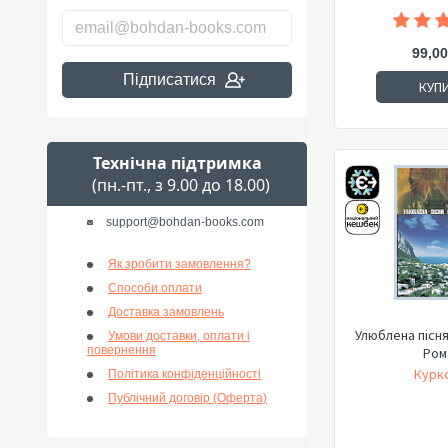
99,00
Підписатися
КУП
Технічна підтримка
(пн.-пт., з 9.00 до 18.00)
support@bohdan-books.com
Як зробити замовлення?
Способи оплати
Доставка замовлень
Улюблена пісня
Умови доставки, оплати і
повернення
Ром
Курко
Політика конфіденційності
Публічний договір (Оферта)