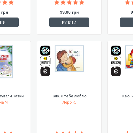
 грн
99,00 грн
9
ИТИ
КУПИТИ
мували.Казки.
Каю. Я тебе люблю
Каю. 
на М.
Лєро К.