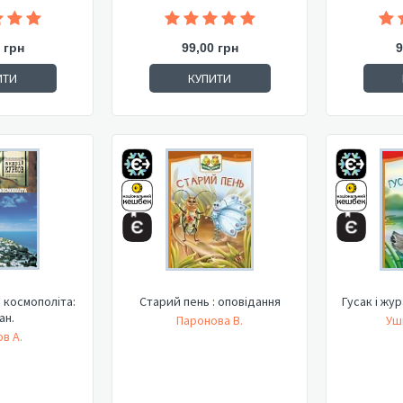
 грн
99,00 грн
9
ИТИ
КУПИТИ
 космополіта:
Старий пень : оповідання
Гусак і жу
ан.
Паронова В.
Уш
в А.