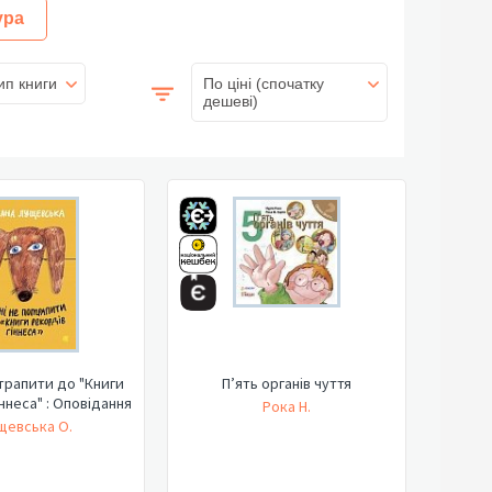
ура
ип книги
По ціні (спочатку
дешеві)
трапити до "Книги
П’ять органів чуття
ннеса" : Оповідання
Рока Н.
щевська О.