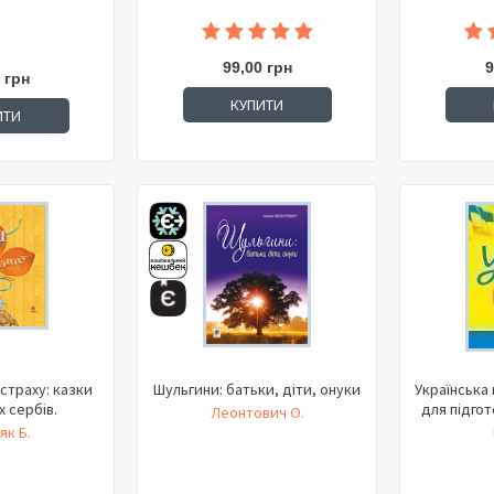
99,00 грн
9
 грн
КУПИТИ
ИТИ
 страху: казки
Шульгини: батьки, діти, онуки
Українська 
 сербів.
для підгот
Леонтович О.
як Б.