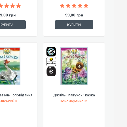
9,00 грн
99,00 грн
КУПИТИ
КУПИТИ
равель : оповідання
Джміль і павучок : казка
инський К.
Пономаренко М.