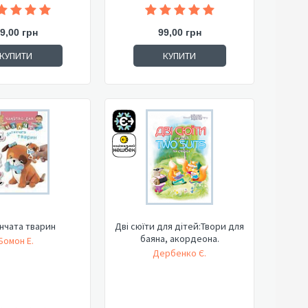
9,00 грн
99,00 грн
КУПИТИ
КУПИТИ
нчата тварин
Дві сюїти для дітей:Твори для
баяна, акордеона.
Бомон Е.
Дербенко Є.