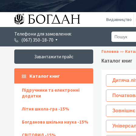
Видавництво
Телефони для замовлення:
(067) 350-18-70
Головна
Ката
Завантажити прайс
Каталог книг
Каталог книг
Дитяча лі
Підручники та електронні
додатки
Початков
Літня школа-гра -15%
Зовнішнє
Богданова шкільна наука -15%
Універсал
СВІТОВИД -15%