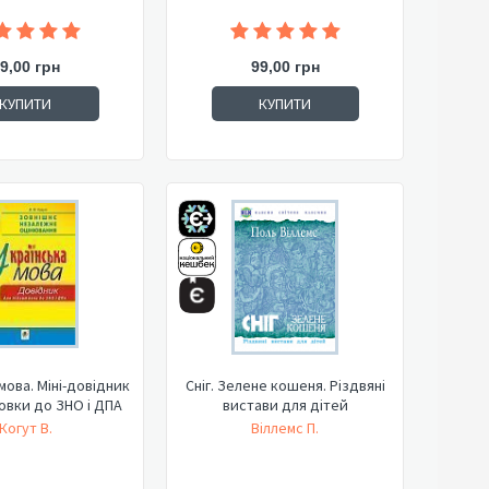
9,00 грн
99,00 грн
КУПИТИ
КУПИТИ
мова. Міні-довідник
Сніг. Зелене кошеня. Різдвяні
овки до ЗНО і ДПА
вистави для дітей
Когут В.
Віллемс П.