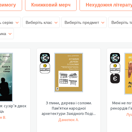
 вимогу
Книжковий мерч
Нехудожня літерат
ь серію
Виберіть клас
Виберіть предмет
Виберіть т
мка
З глини, дерева і соломи.
Мені не по
: сузір’я двох
Пам'ятки народної
рекордів Гі
ць
архетектури Західного Поді...
Лу
н В.
Данилюк А.