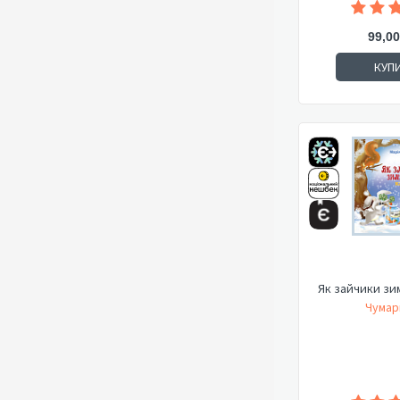
99,00
КУП
Як зайчики зи
Чумар