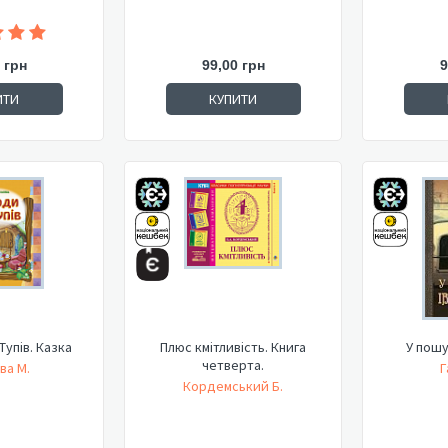
 грн
99,00 грн
9
ИТИ
КУПИТИ
Тупів. Казка
Плюс кмітливість. Книга
У пошу
четверта.
ва М.
Г
Кордемський Б.