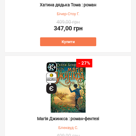
Хатина дядька Тома : роман
Бічер-Стоу Г.
409,00 грн
347,00 грн
Купити
- 27%
Магія Джинкса : роман-фентезі
Блеквуд С.
409,00 грн