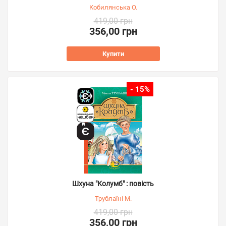
Кобилянська О.
419,00 грн
356,00 грн
Купити
- 15%
Шхуна "Колумб" : повість
Трублаїні М.
419,00 грн
356,00 грн