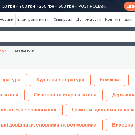
50 грн ~ 200 грн ~ 250 грн ~ 300 грн ~ РОЗПРОДАЖ
Діз
Новини
Електронні книги
Співпраця
Де придбати
Контактні дані
лог
Каталог книг
тература
Художня література
Комікси
а школа
Основна та старша школа
Державна
 незалежне оцінювання
Грамоти, дипломи та інша
ьні довідники, словники та розмовники
Виховна 