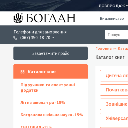
РОЗПРОДАЖ ~ 1
Видавництво
Телефони для замовлення:
(067) 350-18-70
Головна
Ката
Завантажити прайс
Каталог книг
Каталог книг
Дитяча лі
Підручники та електронні
додатки
Початков
Літня школа-гра -15%
Зовнішнє
Богданова шкільна наука -15%
Універсал
СВІТОВИД -15%