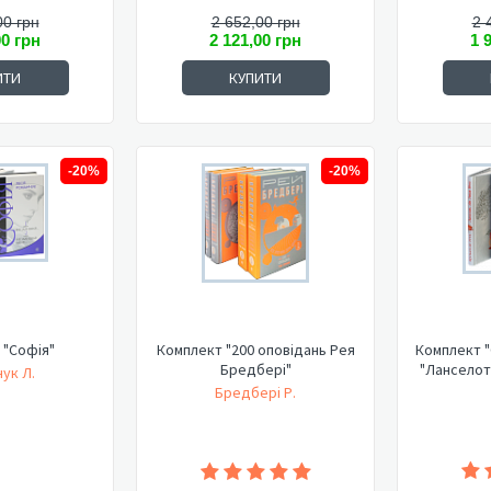
00 грн
2 652,00 грн
2 
00 грн
2 121,00 грн
1 
ИТИ
КУПИТИ
-20%
-20%
 "Софія"
Комплект "200 оповідань Рея
Комплект "
Бредбері"
"Ланселот
ук Л.
Бредбері Р.