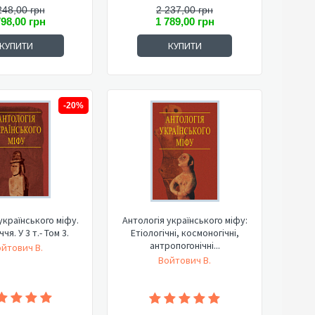
248,00 грн
2 237,00 грн
798,00 грн
1 789,00 грн
КУПИТИ
КУПИТИ
-20%
українського міфу.
Антологія українського міфу:
чя. У 3 т.- Том 3.
Етіологічні, космоногічні,
антропогонічні...
йтович В.
Войтович В.