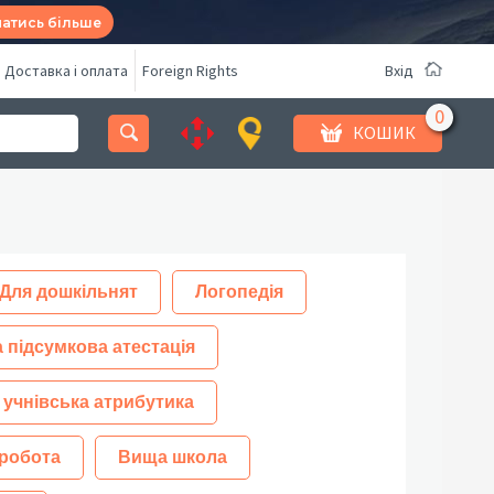
натись більше
Доставка і оплата
Foreign Rights
Вхід
КОШИК
Для дошкільнят
Логопедія
 підсумкова атестація
 учнівська атрибутика
робота
Вища школа