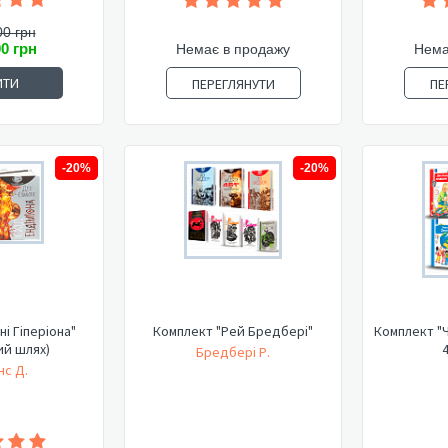
00 грн
00 грн
Немає в продажу
Нема
ИТИ
ПЕРЕГЛЯНУТИ
ПЕ
-20%
-20%
ні Гіперіона"
Комплект "Рей Бредбері"
Комплект "Ч
ий шлях)
4
Бредбері Р.
нс Д.