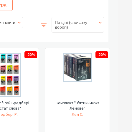
ура
ип книги
По ціні (спочатку
дорогі)
-20%
-20%
 "Рей Бредбері.
Комплект "П'ятикнижжя
стат слова"
Лемове"
едбері Р.
Лем С.