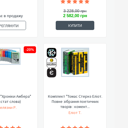
3 228,00 грн
2 582,00 грн
є в продажу
КУПИТИ
РЕГЛЯНУТИ
-20%
"Хроніки Амбера"
Комплект "Томас Стернз Еліот.
стат слова)
Повне зібрання поетичних
творів : комент...
елязни Р.
Еліот Т.