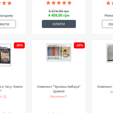
5 574,00 грн
4 459,00 грн
продажу
Нема
КУПИТИ
ЯНУТИ
ПЕ
-20%
-20%
со Часу. Книги
Комплект "Хроніки Амбера"
Комплект 
5"
(диван)
Ж
т Д.
Желязни Р.