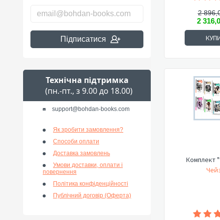
2 896,
2 316,
КУП
Підписатися
Технічна підтримка
(пн.-пт., з 9.00 до 18.00)
support@bohdan-books.com
Як зробити замовлення?
Способи оплати
Доставка замовлень
Комплект "
Умови доставки, оплати і
Чейз
повернення
Політика конфіденційності
Публічний договір (Оферта)