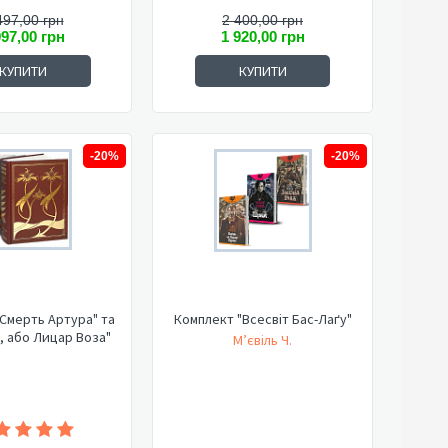
497,00 грн
2 400,00 грн
997,00 грн
1 920,00 грн
КУПИТИ
КУПИТИ
-20%
-20%
Смерть Артура" та
Комплект "Всесвіт Бас-Лаґу"
, або Лицар Воза"
М’євіль Ч.