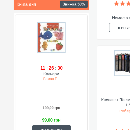
Книга дня
Знижка 50%
Немає в 
ПЕРЕГЛ
11
:
26
:
29
Кольори
Бомон Е. .
Комплект "Коле
1-
199,00 грн
Робер
99,00 грн