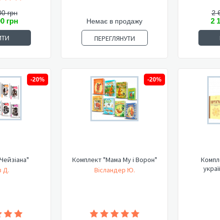
00 грн
2 
00 грн
2 
Немає в продажу
ИТИ
ПЕРЕГЛЯНУТИ
-20%
-20%
Чейзіана"
Комплект "Мама Му і Ворон"
Компл
украї
 Д.
Вісландер Ю.