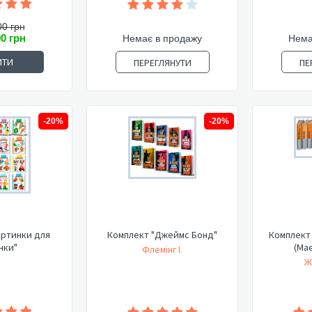
00 грн
00 грн
Немає в продажу
Нема
ИТИ
ПЕРЕГЛЯНУТИ
ПЕ
-20%
-20%
артинки для
Комплект "Джеймс Бонд"
Комплект 
нки"
(Має
Флемінг І.
Ж