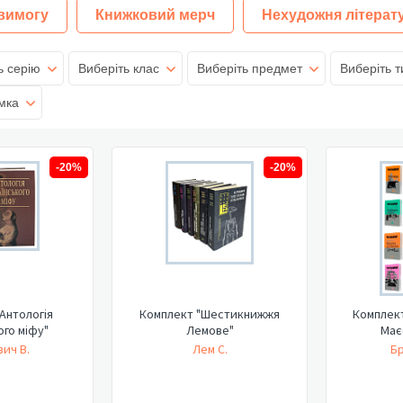
 вимогу
Книжковий мерч
Нехудожня літерат
ь серію
Виберіть клас
Виберіть предмет
Виберіть т
мка
-20%
-20%
Антологія
Комплект "Шестикнижжя
Комплект
ого міфу"
Лемове"
Має
ич В.
Лем С.
Бр