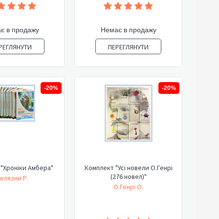
є в продажу
Немає в продажу
РЕГЛЯНУТИ
ПЕРЕГЛЯНУТИ
-20%
-20%
"Хроніки Амбера"
Комплект "Усі новели О.Генрі
(276 новел)"
елязни Р.
О.Генрі О.