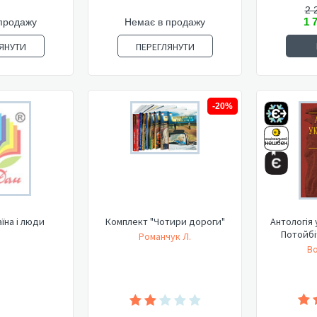
2 
1 
продажу
Немає в продажу
ЯНУТИ
ПЕРЕГЛЯНУТИ
-20%
аїна і люди
Комплект "Чотири дороги"
Антологія 
Потойбіч
Романчук Л.
Во