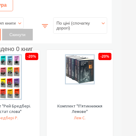
ура
ип книги
По ціні (спочатку
дорогі)
йдено
0
книг
-20%
-20%
 "Рей Бредбері.
Комплект "П'ятикнижжя
стат слова"
Лемове"
едбері Р.
Лем С.