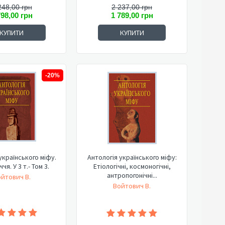
248,00 грн
2 237,00 грн
798,00 грн
1 789,00 грн
КУПИТИ
КУПИТИ
-20%
українського міфу.
Антологія українського міфу:
чя. У 3 т.- Том 3.
Етіологічні, космоногічні,
антропогонічні...
йтович В.
Войтович В.