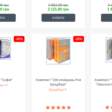
00 грн
2 652,00 грн
2 
00 грн
2 121,00 грн
1 
ИТИ
КУПИТИ
-20%
-20%
 "Софія"
Комплект "200 оповідань Рея
Комплект "
Бредбері"
"Ланселот
ук Л.
Бредбері Р.