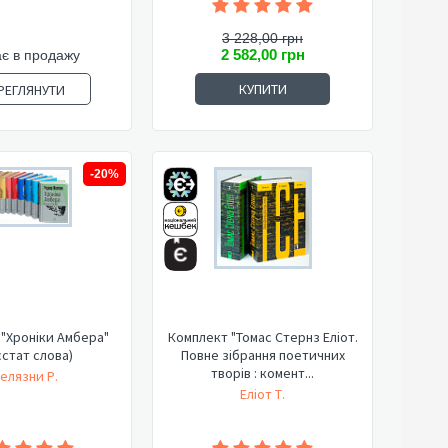
3 228,00 грн
2 582,00 грн
є в продажу
КУПИТИ
РЕГЛЯНУТИ
-20%
"Хроніки Амбера"
Комплект "Томас Стернз Еліот.
стат слова)
Повне зібрання поетичних
творів : комент...
елязни Р.
Еліот Т.