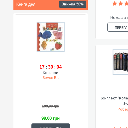
Книга дня
Знижка 50%
Немає в 
ПЕРЕГЛ
17
:
39
:
03
Кольори
Бомон Е. .
Комплект "Коле
1-
199,00 грн
Робер
99,00 грн