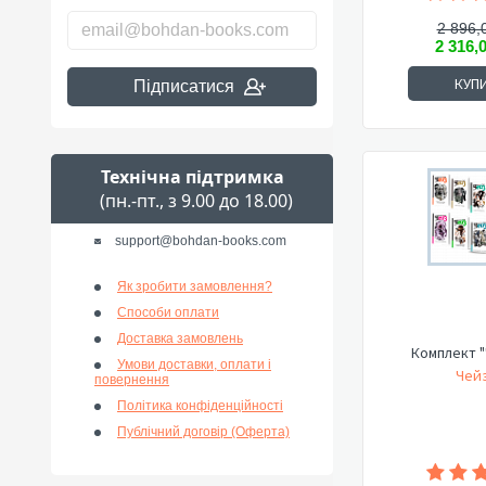
2 896,
2 316,
КУП
Підписатися
Технічна підтримка
(пн.-пт., з 9.00 до 18.00)
support@bohdan-books.com
Як зробити замовлення?
Способи оплати
Доставка замовлень
Комплект "
Умови доставки, оплати і
Чейз
повернення
Політика конфіденційності
Публічний договір (Оферта)