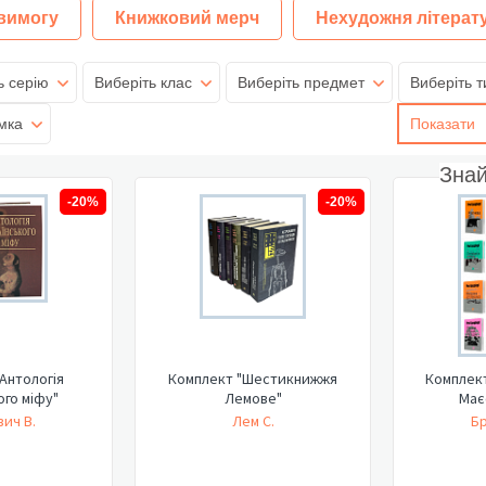
 вимогу
Книжковий мерч
Нехудожня літерат
ь серію
Виберіть клас
Виберіть предмет
Виберіть т
мка
Показати
Зна
-20%
-20%
Антологія
Комплект "Шестикнижжя
Комплект
ого міфу"
Лемове"
Має
ич В.
Лем С.
Бр