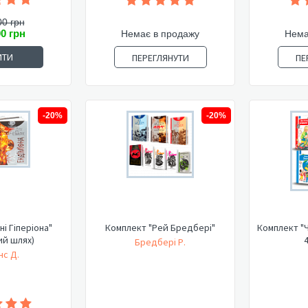
00 грн
00 грн
Немає в продажу
Нема
ИТИ
ПЕРЕГЛЯНУТИ
ПЕ
-20%
-20%
ні Гіперіона"
Комплект "Рей Бредбері"
Комплект "Ч
ий шлях)
4
Бредбері Р.
нс Д.