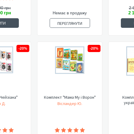
00 грн
2 
00 грн
2 
Немає в продажу
ИТИ
ПЕРЕГЛЯНУТИ
-20%
-20%
Чейзіана"
Комплект "Мама Му і Ворон"
Компл
украї
 Д.
Вісландер Ю.