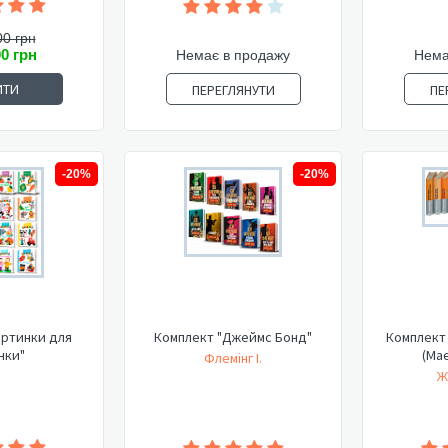
00 грн
00 грн
Немає в продажу
Нема
ИТИ
ПЕРЕГЛЯНУТИ
ПЕ
-20%
-20%
артинки для
Комплект "Джеймс Бонд"
Комплект 
нки"
(Має
Флемінг І.
Ж