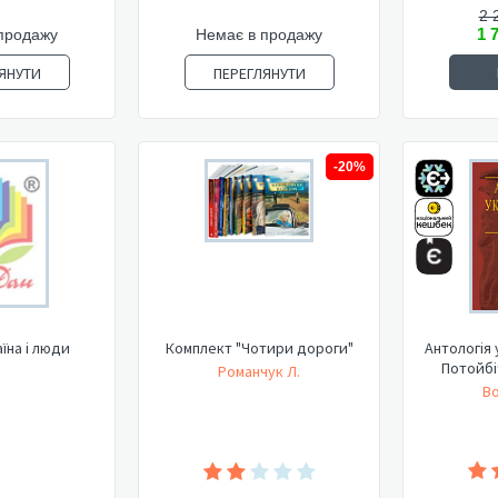
2 
1 
продажу
Немає в продажу
ЯНУТИ
ПЕРЕГЛЯНУТИ
-20%
аїна і люди
Комплект "Чотири дороги"
Антологія 
Потойбіч
Романчук Л.
Во