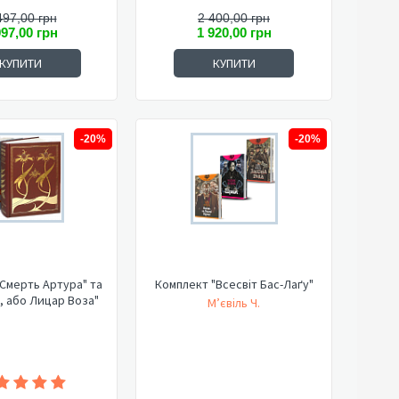
497,00 грн
2 400,00 грн
997,00 грн
1 920,00 грн
КУПИТИ
КУПИТИ
-20%
-20%
Смерть Артура" та
Комплект "Всесвіт Бас-Лаґу"
, або Лицар Воза"
М’євіль Ч.