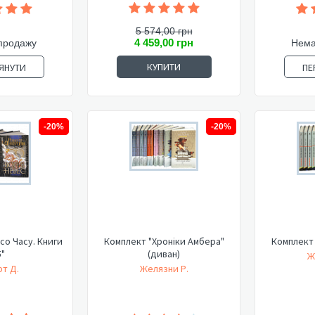
5 574,00 грн
4 459,00 грн
продажу
Нема
КУПИТИ
ЯНУТИ
ПЕ
-20%
-20%
со Часу. Книги
Комплект "Хроніки Амбера"
Комплект 
5"
(диван)
Ж
т Д.
Желязни Р.