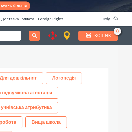
натись більше
Доставка і оплата
Foreign Rights
Вхід
КОШИК
Для дошкільнят
Логопедія
 підсумкова атестація
 учнівська атрибутика
робота
Вища школа