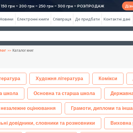
50 грн ~ 200 грн ~ 250 грн ~ 300 грн ~ РОЗПРОДАЖ
Діз
Новини
Електронні книги
Співпраця
Де придбати
Контактні дані
лог
Каталог книг
тература
Художня література
Комікси
а школа
Основна та старша школа
Державна
 незалежне оцінювання
Грамоти, дипломи та інша
ьні довідники, словники та розмовники
Виховна 