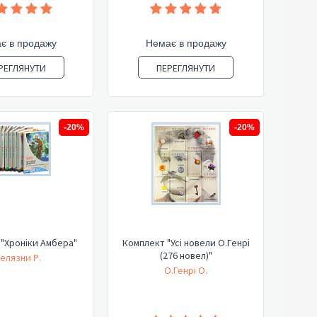
є в продажу
Немає в продажу
РЕГЛЯНУТИ
ПЕРЕГЛЯНУТИ
-20%
-20%
"Хроніки Амбера"
Комплект "Усі новели О.Генрі
(276 новел)"
елязни Р.
О.Генрі О.