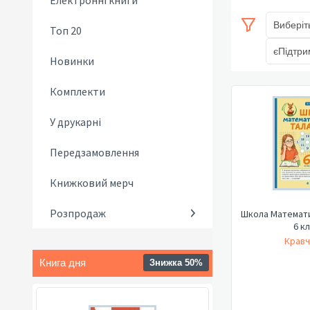
Електронні книги
Виберіт
Топ 20
єПідтри
Новинки
Комплекти
У друкарні
Передзамовлення
Книжковий мерч
Розпродаж
Школа Математи
6 к
Кравч
Книга дня
Знижка 50%