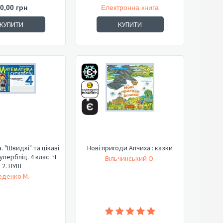
0,00 грн
Електронна книга
КУПИТИ
КУПИТИ
 "Швидкі" та цікаві
Нові пригоди Апчиха : казки
упербліц. 4 клас. Ч.
Вільчинський О.
2. НУШ
еденко М.