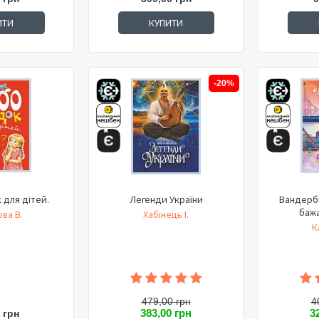
ИТИ
КУПИТИ
-20%
 для дітей.
Легенди України
Вандерб
бажа
ва В.
Хабінець І.
К
479,00 грн
4
383,00 грн
3
 грн