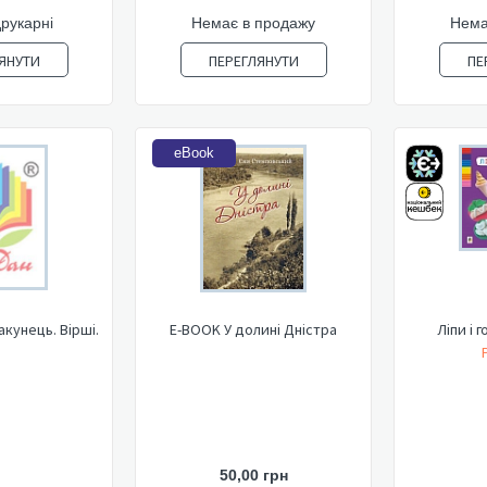
друкарні
Немає в продажу
Нема
ЯНУТИ
ПЕРЕГЛЯНУТИ
ПЕ
eBook
кунець. Вірші.
E-BOOK У долині Дністра
Ліпи і г
50,00 грн