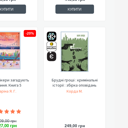
КУПИТИ
КУПИТИ
-20%
ікери загадують
Брудні гроші : кримінальні
ння. Книга 5
історії : збірка оповідань
аріна Я. Г.
Корда М.
09,00 грн
27,00 грн
249,00 грн