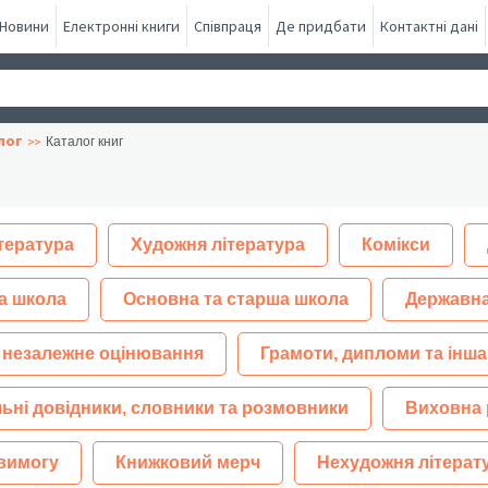
Новини
Електронні книги
Співпраця
Де придбати
Контактні дані
лог
Каталог книг
тература
Художня література
Комікси
а школа
Основна та старша школа
Державна
 незалежне оцінювання
Грамоти, дипломи та інша
ьні довідники, словники та розмовники
Виховна 
 вимогу
Книжковий мерч
Нехудожня літерат