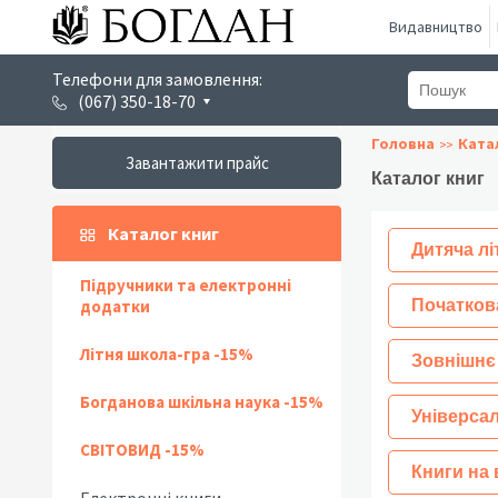
Видавництво
Телефони для замовлення:
(067) 350-18-70
Головна
Ката
Завантажити прайс
Каталог книг
Каталог книг
Дитяча лі
Підручники та електронні
додатки
Початков
Літня школа-гра -15%
Зовнішнє
Богданова шкільна наука -15%
Універсал
СВІТОВИД -15%
Книги на