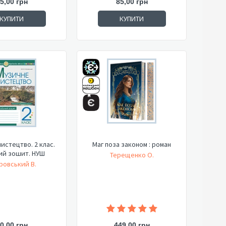
5,00 грн
85,00 грн
КУПИТИ
КУПИТИ
истецтво. 2 клас.
Маг поза законом : роман
ий зошит. НУШ
Терещенко О.
ровський В.
0,00 грн
449,00 грн