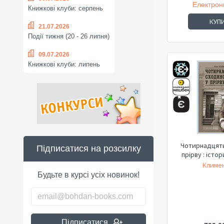
Електрон
Книжкові клуби: серпень
КУП
21.07.2026
Події тижня (20 - 26 липня)
09.07.2026
Книжкові клуби: липень
Чотирнадцять
Підписатися на розсилку
прірву : істо
Климен
Будьте в курсі усіх новинок!
Підписатися