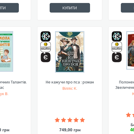
ИТИ
КУПИТИ
чних Талантів.
Не кажучи про пса : роман
Полонен
лас
Звеличенн
Вілліс К.
ук В.
5
4
0 грн
749,00 грн