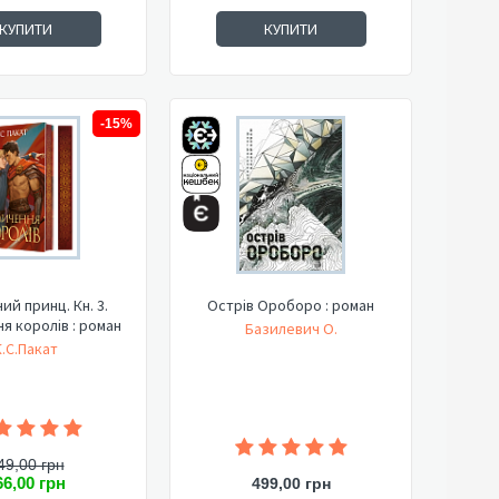
КУПИТИ
КУПИТИ
-15%
ий принц. Кн. 3.
Острів Ороборо : роман
я королів : роман
Базилевич О.
К.С.Пакат
49,00 грн
66,00 грн
499,00 грн