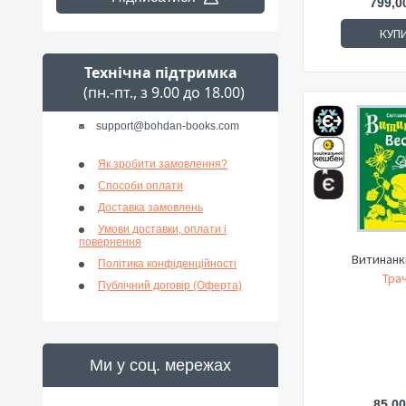
799,0
КУП
Технічна підтримка
(пн.-пт., з 9.00 до 18.00)
support@bohdan-books.com
Як зробити замовлення?
Способи оплати
Доставка замовлень
Умови доставки, оплати і
повернення
Витинанк
Політика конфіденційності
Трач
Публічний договір (Оферта)
Ми у соц. мережах
85,00