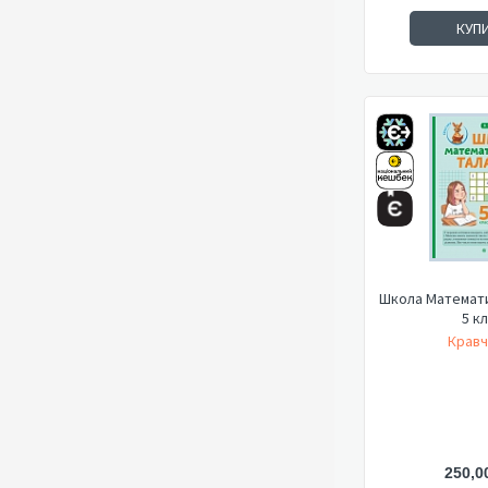
КУП
Школа Математи
5 к
Кравч
250,0