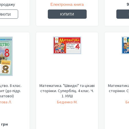
продажу
Електронна книга
9
КУПИТИ
ЯНУТИ
тво. 8 клас.
Математика. "Швидкі" та цікаві
Математика.
т (до підр.
сторінки. Супербліц. 4 клас. Ч.
сторінки. С
ратової)
1. НУШ
ова Л.
Беденко М.
Б
 грн