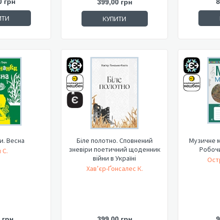
0 грн
8
399,00 грн
ИТИ
КУПИТИ
и. Весна
Біле полотно. Сповнений
Музичне м
зневіри поетичний щоденник
Робоч
 С.
війни в Україні
Ост
Хав’єр-Ґонсалес К.
 грн
399,00 грн
9