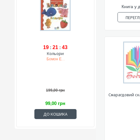
Книга у 
ПЕРЕГЛ
19
:
21
:
42
Кольори
Бомон Е. .
199,00 грн
Смарагдовий ска
99,00 грн
ДО КОШИКА