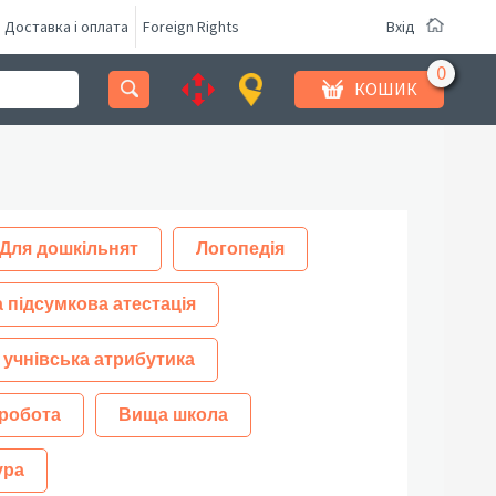
Доставка і оплата
Foreign Rights
Вхід
КОШИК
Для дошкільнят
Логопедія
 підсумкова атестація
 учнівська атрибутика
робота
Вища школа
ура