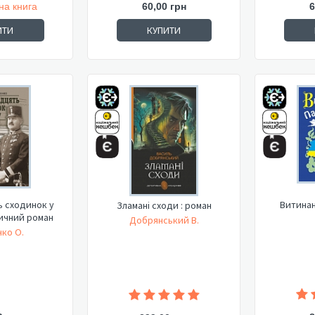
на книга
60,00 грн
6
ИТИ
КУПИТИ
 сходинок у
Витинан
Зламані сходи : роман
ричний роман
Добрянський В.
ко О.