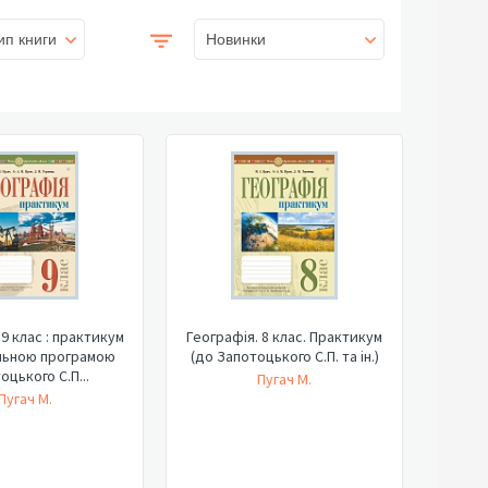
ип книги
Новинки
 9 клас : практикум
Географія. 8 клас. Практикум
льною програмою
(до Запотоцького С.П. та ін.)
оцького С.П...
Пугач М.
Пугач М.