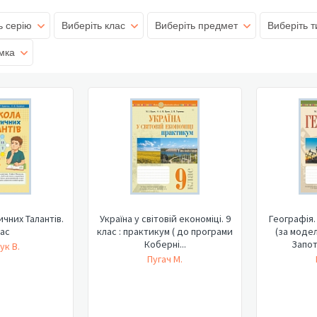
ь серію
Виберіть клас
Виберіть предмет
Виберіть т
мка
чних Талантів.
Україна у світовій економіці. 9
Географія.
лас
клас : практикум ( до програми
(за моде
Коберні...
Запот
ук В.
Пугач М.