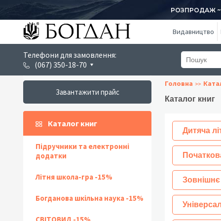
РОЗПРОДАЖ ~ 1
Видавництво
Телефони для замовлення:
(067) 350-18-70
Головна
Ката
Завантажити прайс
Каталог книг
Каталог книг
Дитяча лі
Підручники та електронні
додатки
Початков
Літня школа-гра -15%
Зовнішнє
Богданова шкільна наука -15%
Універсал
СВІТОВИД -15%