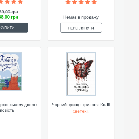
39,00 грн
88,00 грн
Немає в продажу
КУПИТИ
ПЕРЕГЛЯНУТИ
рсонському дворі :
Чорний принц : трилогія. Кн. ІІІ
повість
Светек І.