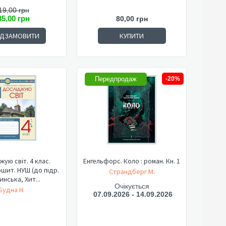
19,00 грн
35,00 грн
80,00 грн
ЕДЗАМОВИТИ
КУПИТИ
Передпродаж
-20%
жую світ. 4 клас.
Енгельфорс. Коло : роман. Кн. 1
шит. НУШ (до підр.
Страндберг М.
нська, Хит...
Очікується
Будна Н.
07.09.2026 - 14.09.2026