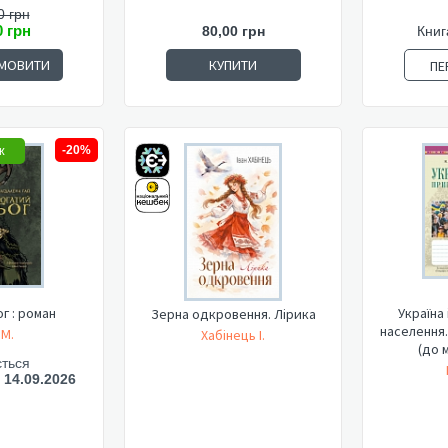
0 грн
0 грн
80,00 грн
Книг
МОВИТИ
КУПИТИ
ПЕ
ж
-20%
г : роман
Україна 
Зерна одкровення. Лірика
населення.
 М.
Хабінець І.
(до м
ється
- 14.09.2026