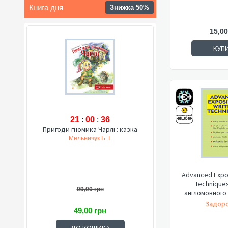
Книга дня
Знижка 50%
15,00
КУП
21
:
00
:
35
Пригоди гномика Чарлі : казка
Мельничук Б. І.
Advanced Expos
Technique
99,00 грн
англомовного 
Задоро
49,00 грн