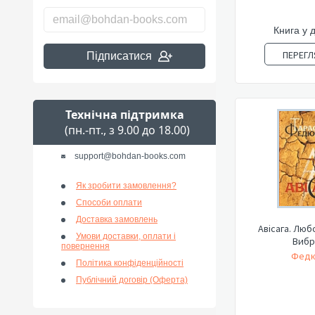
Книга у 
ПЕРЕГЛ
Підписатися
Технічна підтримка
(пн.-пт., з 9.00 до 18.00)
support@bohdan-books.com
Як зробити замовлення?
Способи оплати
Доставка замовлень
Авісага. Люб
Умови доставки, оплати і
Вибр
повернення
Федю
Політика конфіденційності
Публічний договір (Оферта)