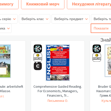
 вимогу
Книжковий мерч
Нехудожня літерат
ь серію
Виберіть клас
Виберіть предмет
Виберіть т
мка
Показати
Зна
ule: arbeitsheft
Comprehensive Guided Reading.
Bruder 
. Klasse.
For Economists, Managers,
Hausmarc
Financiers, Tr...
Грімм.4
л І.
Письменна О.
Кульч