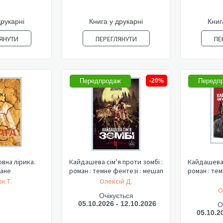
друкарні
Книга у друкарні
Книг
ЯНУТИ
ПЕРЕГЛЯНУТИ
ПЕ
Передпродаж
-20%
Передп
овна лірика.
Кайдашева сім’я проти зомбі :
Кайдашева 
ане
роман : темне фентезі : мешап
роман : те
к Т.
Олексій Д.
О
Очікується
05.10.2026 - 12.10.2026
О
05.10.2