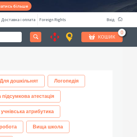
натись більше
Доставка і оплата
Foreign Rights
Вхід
КОШИК
Для дошкільнят
Логопедія
 підсумкова атестація
 учнівська атрибутика
робота
Вища школа