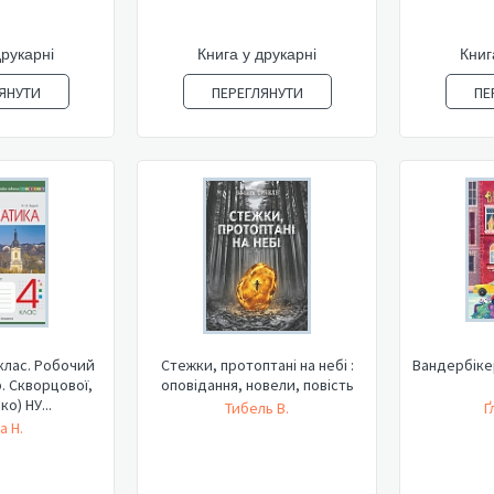
друкарні
Книга у друкарні
Книг
ЯНУТИ
ПЕРЕГЛЯНУТИ
ПЕ
клас. Робочий
Стежки, протоптані на небі :
Вандербіке
. Скворцової,
оповідання, новели, повість
о) НУ...
Тибель В.
Ґ
а Н.