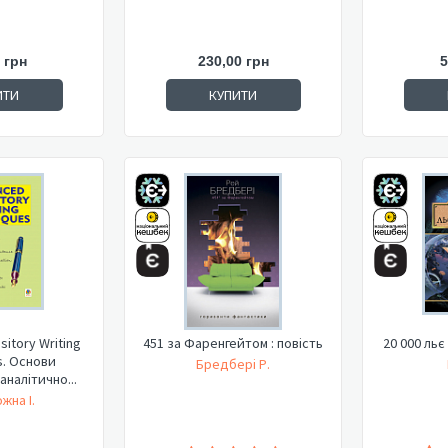
 грн
230,00 грн
5
ИТИ
КУПИТИ
itory Writing
20 000 льє
451 за Фаренгейтом : повість
s. Основи
Бредбері Р.
аналітично...
жна І.