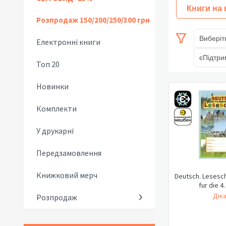
Книги на
Розпродаж 150/200/250/300 грн
Виберіт
Електронні книги
єПідтри
Топ 20
Новинки
Комплекти
У друкарні
Передзамовлення
Книжковий мерч
Deutsch. Lesesch
fur die 4
Діка
Розпродаж