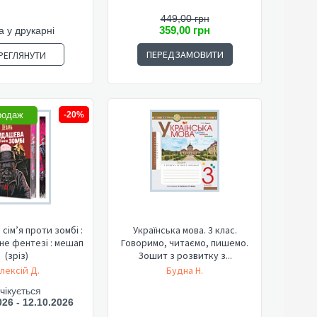
449,00 грн
359,00 грн
а у друкарні
ПЕРЕДЗАМОВИТИ
РЕГЛЯНУТИ
родаж
-20%
сім’я проти зомбі :
Українська мова. 3 клас.
мне фентезі : мешап
Говоримо, читаємо, пишемо.
(зріз)
Зошит з розвитку з...
лексій Д.
Будна Н.
чікується
026 - 12.10.2026