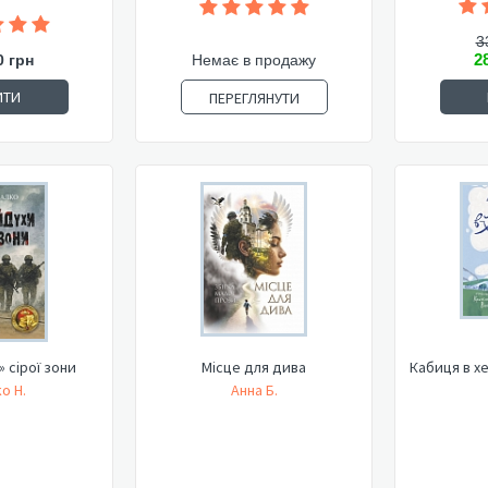
3
2
0 грн
Немає в продажу
ИТИ
ПЕРЕГЛЯНУТИ
«Відчайдухи» сірої зони
Місце для дива
Кабиця в хе
о Н.
Анна Б.