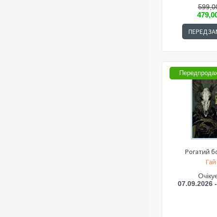
599,0
479,0
ПЕРЕДЗА
Передпрода
Рогатий бо
Гай
Очіку
07.09.2026 