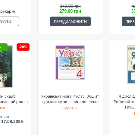
349,00 грн
4
279,00 грн
3
друкарні
ПЕРЕДЗАМОВИТИ
ПЕР
ЯНУТИ
ж
-20%
й скарб :
Українська мова. 4 клас. Зошит
Я дослід
знавчий роман
з розвитку зв’язного мовлення
Робочий зо
Грущи
к К.
Будна Н.
ється
- 17.08.2026