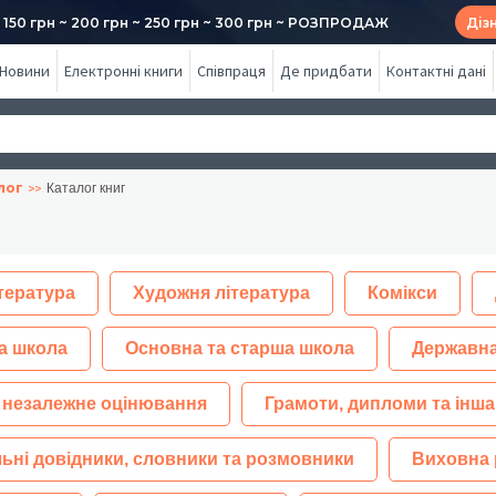
50 грн ~ 200 грн ~ 250 грн ~ 300 грн ~ РОЗПРОДАЖ
Діз
Новини
Електронні книги
Співпраця
Де придбати
Контактні дані
лог
Каталог книг
тература
Художня література
Комікси
а школа
Основна та старша школа
Державна
 незалежне оцінювання
Грамоти, дипломи та інша
ьні довідники, словники та розмовники
Виховна 