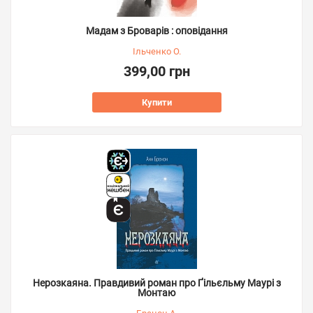
Мадам з Броварів : оповідання
Ільченко О.
399,00 грн
Купити
Нерозкаяна. Правдивий роман про Ґільєльму Маурі з
Монтаю