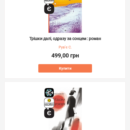
Трішки далі, одразу за сонцем : роман
Рув’є С.
499,00 грн
Купити