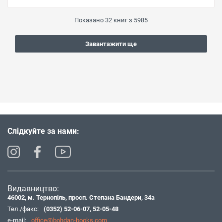
Показано
32
книг з
5985
Завантажити ще
Слідкуйте за нами:
Видавництво:
46002, м. Тернопіль, просп. Степана Бандери, 34а
Тел./факс:
(0352) 52-06-07
,
52-05-48
e-mail:
office@bohdan-books.com