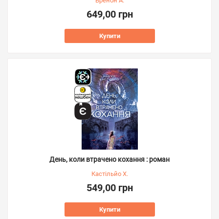
Бренон А.
649,00 грн
Купити
День, коли втрачено кохання : роман
Кастільйо Х.
549,00 грн
Купити