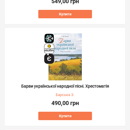
549,00 грн
Купити
Барви української народної пісні. Хрестоматія
Барська З.
490,00 грн
Купити