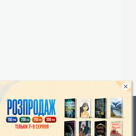
Rights
|
Інтернет-магазин «Видавництво Богдан»:
46018, м. Тернопіль, А/С 529
Тел.: (067) 350-18-70, (066) 727-17-62