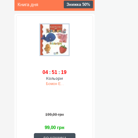
Книга дня
Знижка 50%
04
:
51
:
18
Кольори
Бомон Е. .
199,00 грн
99,00 грн