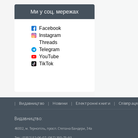
Ми у соц. мережах
Facebook
Instagram
Threads
Telegram
YouTube
TikTok
Видавництво
Новини
Електронні книги
Співпраця
|
|
|
|
Видавництво:
46002, м. Тернопіль, просп. Степана Бандери, 34а
Тел.: (0352) 52-06-07; (067) 350-75-93