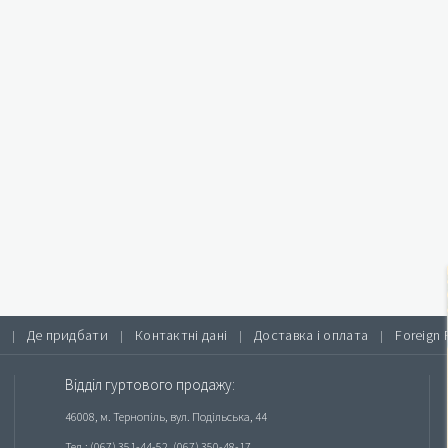
Де придбати
Контактні дані
Доставка і оплата
Foreign 
|
|
|
|
Відділ гуртового продажу:
46008, м. Тернопіль, вул. Подільська, 44
Тел.: (067) 351-44-52, (067) 350-48-17