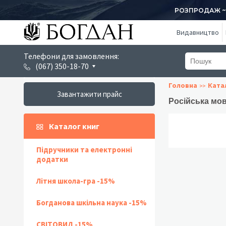
РОЗПРОДАЖ ~ 1
Видавництво
Телефони для замовлення:
(067) 350-18-70
Головна
Ката
Завантажити прайс
Російська мов
Каталог книг
Підручники та електронні
додатки
Літня школа-гра -15%
Богданова шкільна наука -15%
СВІТОВИД -15%