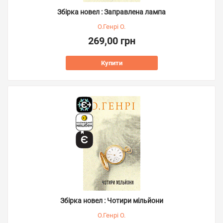
Збірка новел : Заправлена лампа
О.Генрі О.
269,00 грн
Купити
Збірка новел : Чотири мільйони
О.Генрі О.