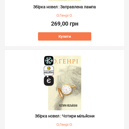
Збірка новел : Заправлена лампа
О.Генрі О.
269,00 грн
Купити
Збірка новел : Чотири мільйони
О.Генрі О.