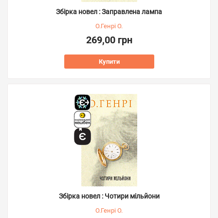
Збірка новел : Заправлена лампа
О.Генрі О.
269,00 грн
Купити
Збірка новел : Чотири мільйони
О.Генрі О.