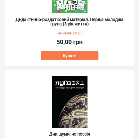
Дидактично-роздатковий матеріал. Перша молодша
група (3 рік життя)
Якименко С.
50,00 грн
Купити
Дикі думи: не-поезія