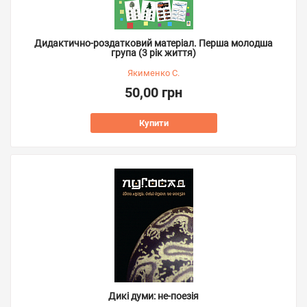
Дидактично-роздатковий матеріал. Перша молодша
група (3 рік життя)
Якименко С.
50,00 грн
Купити
Дикі думи: не-поезія