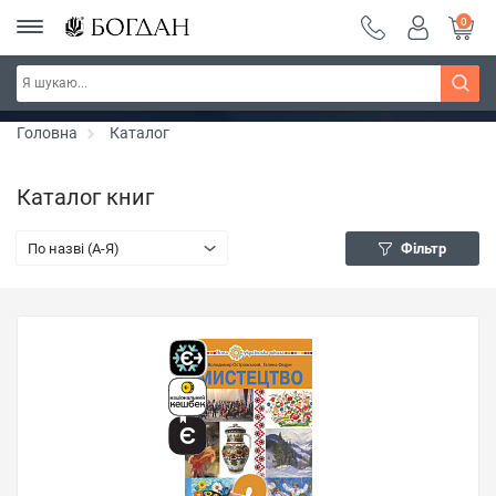
0
Серія "Вандербікери" ~ знижка 25%
Дізнатись більше
Головна
Каталог
Каталог книг
По назві (A-Я)
Фільтр