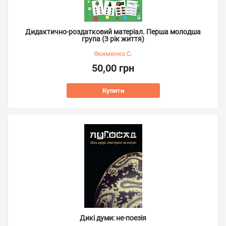
Дидактично-роздатковий матеріал. Перша молодша
група (3 рік життя)
Якименко С.
50,00 грн
Купити
Дикі думи: не-поезія