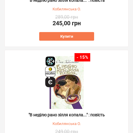
"В неділю рано зілля копала..." : повість
Кобилянська О.
289,00 грн
245,00 грн
Купити
- 15%
"В неділю рано зілля копала..." : повість
Кобилянська О.
249,00 грн