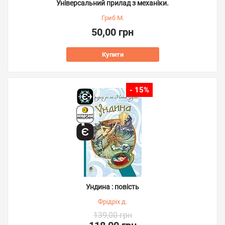
Універсальний прилад з механіки.
Гриб М.
50,00 грн
Купити
- 15%
Ундина : повість
Фрідріх д.
139,00 грн